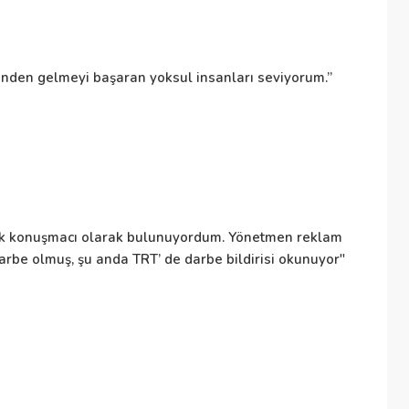
De
sinden gelmeyi başaran yoksul insanları seviyorum.”
Bü
de
İr
uk konuşmacı olarak bulunuyordum. Yönetmen reklam
arbe olmuş, şu anda TRT’ de darbe bildirisi okunuyor"
İr
E
Em