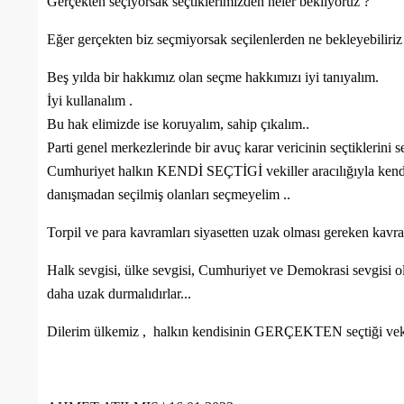
Gerçekten seçiyorsak seçtiklerimizden neler bekliyoruz ?
Eğer gerçekten biz seçmiyorsak seçilenlerden ne bekleyebiliriz
Beş yılda bir hakkımız olan seçme hakkımızı iyi tanıyalım.
İyi kullanalım .
Bu hak elimizde ise koruyalım, sahip çıkalım..
Parti genel merkezlerinde bir avuç karar vericinin seçtiklerini 
Cumhuriyet halkın KENDİ SEÇTİGİ vekiller aracılığıyla kendi
danışmadan seçilmiş olanları seçmeyelim ..
Torpil ve para kavramları siyasetten uzak olması gereken kavra
Halk sevgisi, ülke sevgisi, Cumhuriyet ve Demokrasi sevgisi ol
daha uzak durmalıdırlar...
Dilerim ülkemiz ,
halkın kendisinin GERÇEKTEN seçtiği vekill