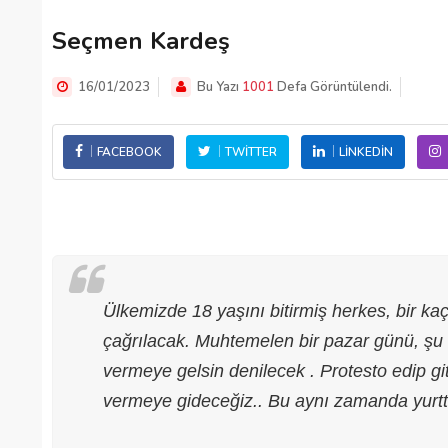
Seçmen Kardeş
16/01/2023
Bu Yazı
1001
Defa Görüntülendi.
FACEBOOK
TWITTER
LINKEDIN
Ülkemizde 18 yaşını bitirmiş herkes, bir k
çağrılacak. Muhtemelen bir pazar günü, şu 
vermeye gelsin denilecek . Protesto edip gi
vermeye gideceğiz.. Bu aynı zamanda yurtta