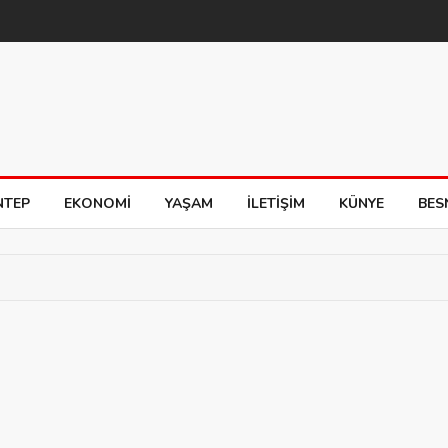
NTEP
EKONOMI
YAŞAM
İLETIŞIM
KÜNYE
BES