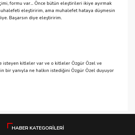
imi, formu var... Önce bütün eleştirileri ikiye ayırmak
ka
ı muhalefeti eleştiririm, ama muhalefet hataya düşmesin
ol
ye. Başarsın diye eleştiririm.
Si
Sa
 isteyen kitleler var ve o kitleler Özgür Özel ve
sa
in bir yanıyla ne halkın istediğini Özgür Özel duyuyor
Ka
sı
ye
HABER KATEGORILERI