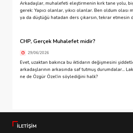
Arkadaşlar, muhalefeti eleştirmenin kırk tane yolu, biç
gerek: Yapıcı olanlar, yıkıcı olanlar. Ben oldum olas
ya da düştüğü hatadan ders çıkarsın, tekrar etmesin di
CHP, Gerçek Muhalefet midir?
29/06/2026
Evet, uzaktan bakınca bu iktidarın değişmesini şiddetle
arkadaşlarının arkasında saf tutmuş durumdalar... Lak
ne de Özgür Özel’in söylediğini halk?
İLETIŞIM