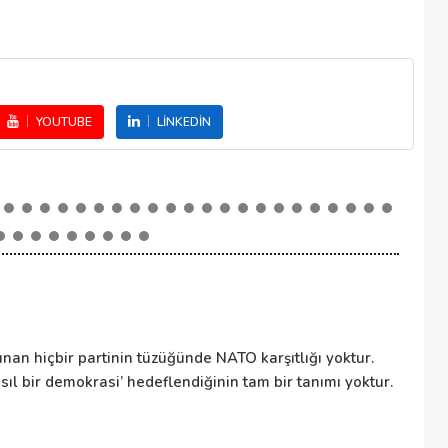
YOUTUBE
LINKEDIN
NA
nan hiçbir partinin tüzüğünde NATO karşıtlığı yoktur.
NA
ıl bir demokrasi’ hedeflendiğinin tam bir tanımı yoktur.
ül
to