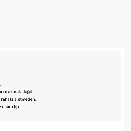
Ş
,
ını ezerek değil,
 rahatsız etmeden.
onuru için ...