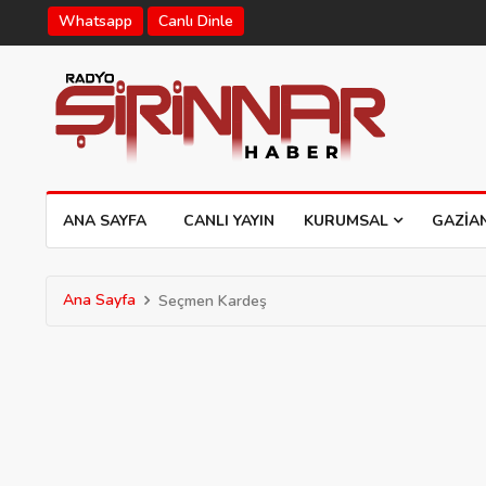
Whatsapp
Canlı Dinle
ANA SAYFA
CANLI YAYIN
KURUMSAL
GAZIA
Ana Sayfa
Seçmen Kardeş