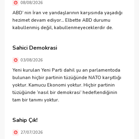
08/08/2026
ABD’ nin İran ve yandaşlarının karşısında yaşadığı
E
hezimet devam ediyor... Elbette ABD durumu
ş
kabullenmiş değil, kabullenmeyeceklerdir de.
v
d
Ö
Sahici Demokrasi
h
03/08/2026
N
Yeni kurulan Yeni Parti dahil şu an parlamentoda
bulunan hiçbir partinin tüzüğünde NATO karşıtlığı
yoktur. Kamucu Ekonomi yoktur. Hiçbir partinin
tüzüğünde ‘nasıl bir demokrasi’ hedeflendiğinin
N
tam bir tanımı yoktur.
ü
ü
T
Sahip Çık!
v
27/07/2026