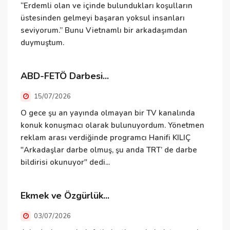
D
“Erdemli olan ve içinde bulundukları koşulların
üstesinden gelmeyi başaran yoksul insanları
seviyorum.” Bunu Vietnamlı bir arkadaşımdan
duymuştum.
B
e
i
ABD-FETÖ Darbesi...
v
15/07/2026
İ
O gece şu an yayında olmayan bir TV kanalında
konuk konuşmacı olarak bulunuyordum. Yönetmen
reklam arası verdiğinde programcı Hanifi KILIÇ
"Arkadaşlar darbe olmuş, şu anda TRT’ de darbe
İ
bildirisi okunuyor" dedi...
i
Ekmek ve Özgürlük...
E
03/07/2026