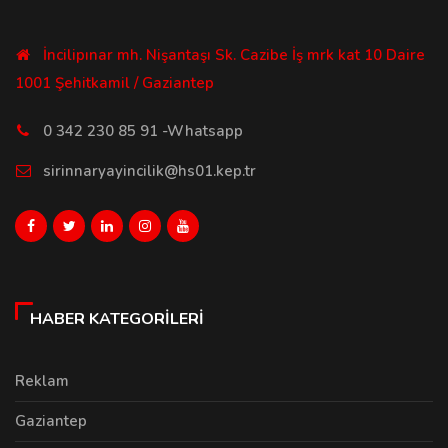
İncilipınar mh. Nişantaşı Sk. Cazibe İş mrk kat 10 Daire
1001 Şehitkamil / Gaziantep
0 342 230 85 91 -Whatsapp
sirinnaryayincilik@hs01.kep.tr
HABER KATEGORILERI
Reklam
Gaziantep