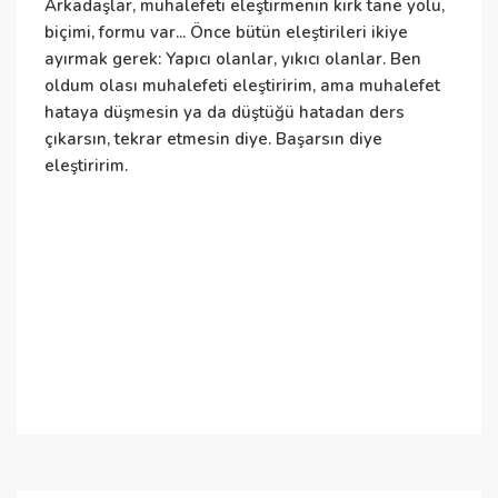
Arkadaşlar, muhalefeti eleştirmenin kırk tane yolu,
E
biçimi, formu var... Önce bütün eleştirileri ikiye
h
ayırmak gerek: Yapıcı olanlar, yıkıcı olanlar. Ben
t
oldum olası muhalefeti eleştiririm, ama muhalefet
t
hataya düşmesin ya da düştüğü hatadan ders
k
çıkarsın, tekrar etmesin diye. Başarsın diye
ç
eleştiririm.