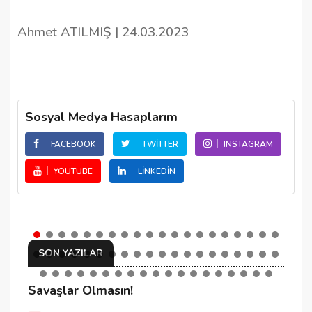
Ahmet ATILMIŞ | 24.03.2023
Sosyal Medya Hasaplarım
FACEBOOK
TWITTER
INSTAGRAM
YOUTUBE
LINKEDIN
SON YAZILAR
Savaşlar Olmasın!
C