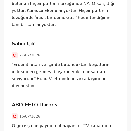
bulunan hiçbir partinin tüzüğünde NATO karşıtlığı
yoktur. Kamucu Ekonomi yoktur. Hiçbir partinin
tüzüğünde ‘nasıl bir demokrasi’ hedeflendiğinin
N
tam bir tanımı yoktur.
ü
ü
T
Sahip Çık!
v
27/07/2026
D
“Erdemli olan ve içinde bulundukları koşulların
üstesinden gelmeyi başaran yoksul insanları
seviyorum.” Bunu Vietnamlı bir arkadaşımdan
duymuştum.
B
e
i
ABD-FETÖ Darbesi...
v
15/07/2026
İ
O gece şu an yayında olmayan bir TV kanalında