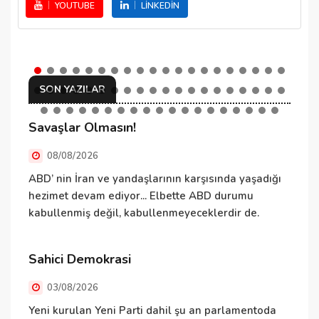
YOUTUBE
LINKEDIN
SON YAZILAR
Savaşlar Olmasın!
C
08/08/2026
ABD’ nin İran ve yandaşlarının karşısında yaşadığı
E
hezimet devam ediyor... Elbette ABD durumu
ş
kabullenmiş değil, kabullenmeyeceklerdir de.
v
d
Ö
Sahici Demokrasi
h
03/08/2026
N
Yeni kurulan Yeni Parti dahil şu an parlamentoda