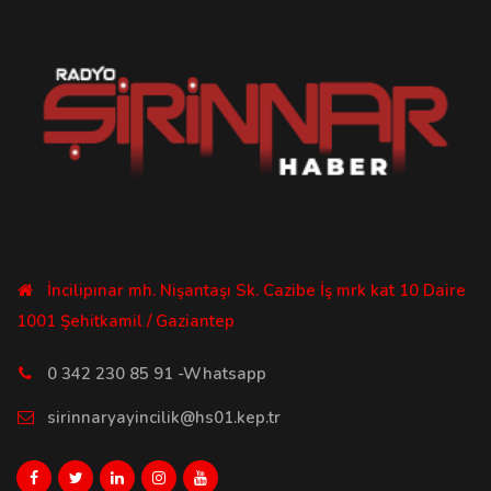
İncilipınar mh. Nişantaşı Sk. Cazibe İş mrk kat 10 Daire
1001 Şehitkamil / Gaziantep
0 342 230 85 91 -Whatsapp
sirinnaryayincilik@hs01.kep.tr