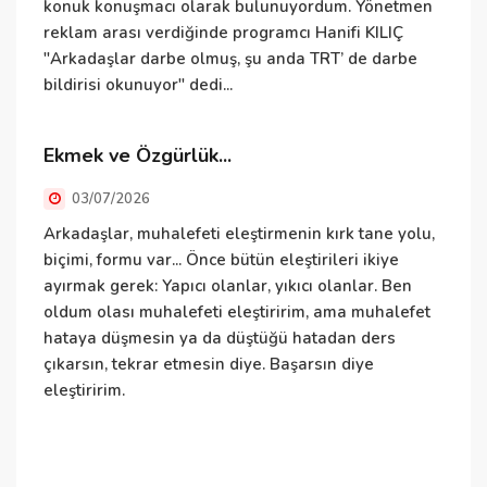
konuk konuşmacı olarak bulunuyordum. Yönetmen
reklam arası verdiğinde programcı Hanifi KILIÇ
"Arkadaşlar darbe olmuş, şu anda TRT’ de darbe
İ
bildirisi okunuyor" dedi...
i
Ekmek ve Özgürlük...
E
03/07/2026
Arkadaşlar, muhalefeti eleştirmenin kırk tane yolu,
E
biçimi, formu var... Önce bütün eleştirileri ikiye
h
ayırmak gerek: Yapıcı olanlar, yıkıcı olanlar. Ben
t
oldum olası muhalefeti eleştiririm, ama muhalefet
t
hataya düşmesin ya da düştüğü hatadan ders
k
çıkarsın, tekrar etmesin diye. Başarsın diye
ç
eleştiririm.