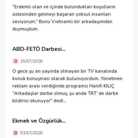
D
“Erdemli olan ve içinde bulundukları koşulların
üstesinden gelmeyi başaran yoksul insanları
seviyorum.” Bunu Vietnamlı bir arkadaşımdan
duymuştum.
B
e
i
ABD-FETÖ Darbesi...
v
15/07/2026
İ
O gece şu an yayında olmayan bir TV kanalında
konuk konuşmacı olarak bulunuyordum. Yönetmen
reklam arası verdiğinde programcı Hanifi KILIÇ
"Arkadaşlar darbe olmuş, şu anda TRT’ de darbe
İ
bildirisi okunuyor" dedi...
i
Ekmek ve Özgürlük...
E
03/07/2026