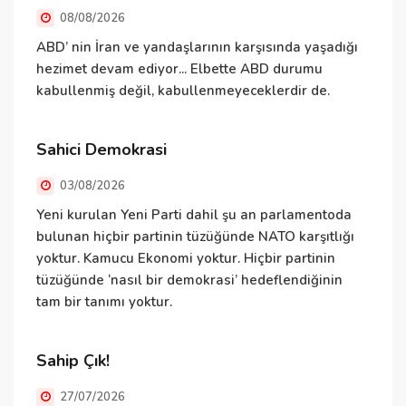
08/08/2026
ABD’ nin İran ve yandaşlarının karşısında yaşadığı
E
hezimet devam ediyor... Elbette ABD durumu
ş
kabullenmiş değil, kabullenmeyeceklerdir de.
v
d
Ö
Sahici Demokrasi
h
03/08/2026
N
Yeni kurulan Yeni Parti dahil şu an parlamentoda
bulunan hiçbir partinin tüzüğünde NATO karşıtlığı
yoktur. Kamucu Ekonomi yoktur. Hiçbir partinin
tüzüğünde ‘nasıl bir demokrasi’ hedeflendiğinin
N
tam bir tanımı yoktur.
ü
ü
T
Sahip Çık!
v
27/07/2026