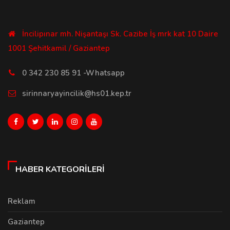
İncilipınar mh. Nişantaşı Sk. Cazibe İş mrk kat 10 Daire
1001 Şehitkamil / Gaziantep
0 342 230 85 91 -Whatsapp
sirinnaryayincilik@hs01.kep.tr
HABER KATEGORILERI
Reklam
Gaziantep