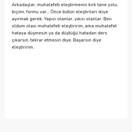
Arkadaşlar, muhalefeti eleştirmenin kırk tane yolu,
E
biçimi, formu var... Önce bütün eleştirileri ikiye
h
ayırmak gerek: Yapıcı olanlar, yıkıcı olanlar. Ben
t
oldum olası muhalefeti eleştiririm, ama muhalefet
t
hataya düşmesin ya da düştüğü hatadan ders
k
çıkarsın, tekrar etmesin diye. Başarsın diye
ç
eleştiririm.