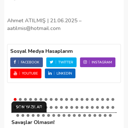
Ahmet ATILMIŞ | 21.06.2025 –
aatilmis@hotmail.com
Sosyal Medya Hasaplarım
FACEBOOK
TWITTER
INSTAGRAM
YOUTUBE
LINKEDIN
SON YAZILAR
Savaşlar Olmasın!
C