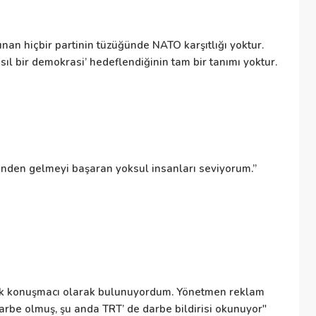
nan hiçbir partinin tüzüğünde NATO karşıtlığı yoktur.
NA
ıl bir demokrasi’ hedeflendiğinin tam bir tanımı yoktur.
ül
to
De
sinden gelmeyi başaran yoksul insanları seviyorum.”
Bü
de
İr
uk konuşmacı olarak bulunuyordum. Yönetmen reklam
arbe olmuş, şu anda TRT’ de darbe bildirisi okunuyor"
İr