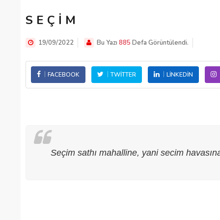
S E Ç İ M
19/09/2022
Bu Yazı
885
Defa Görüntülendi.
FACEBOOK
TWITTER
LINKEDIN
Seçim sathı mahalline, yani secim havasına