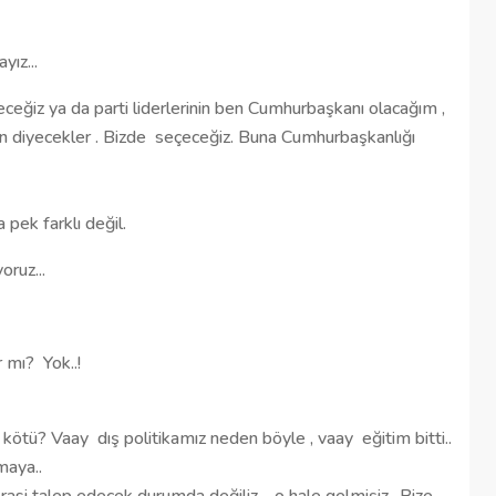
ız...
ceğiz ya da parti liderlerinin ben Cumhurbaşkanı olacağım ,
in diyecekler . Bizde
seçeceğiz. Buna Cumhurbaşkanlığı
a pek farklı değil.
oruz...
r mı?
Yok..!
 kötü? Vaay
dış politikamız neden böyle , vaay
eğitim bitti..
maya..