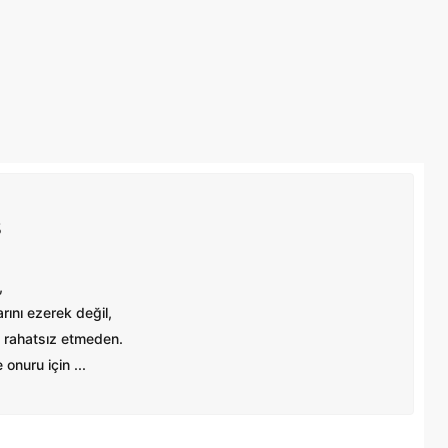
Ş
,
ını ezerek değil,
 rahatsız etmeden.
onuru için ...