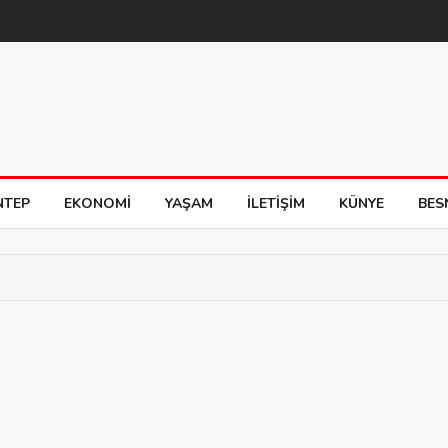
NTEP
EKONOMI
YAŞAM
İLETIŞIM
KÜNYE
BES