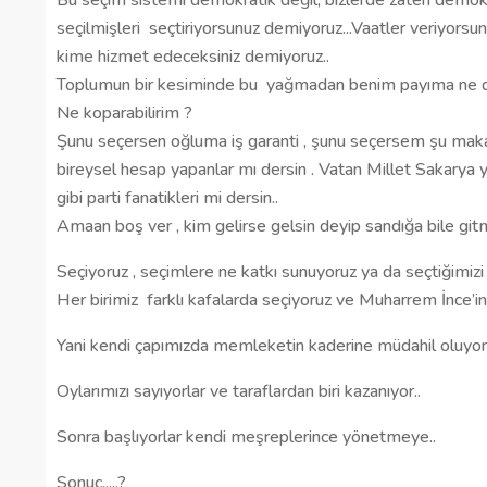
Bu seçim sistemi demokratik değil, bizlerde zaten demok
seçilmişleri
seçtiriyorsunuz demiyoruz...Vaatler veriyorsun
kime hizmet edeceksiniz demiyoruz..
Toplumun bir kesiminde bu
yağmadan benim payıma ne 
Ne koparabilirim ?
Şunu seçersen oğluma iş garanti , şunu seçersem şu mak
bireysel hesap yapanlar mı dersin . Vatan Millet Sakarya 
gibi parti fanatikleri mi dersin..
Amaan boş ver , kim gelirse gelsin deyip sandığa bile git
Seçiyoruz , seçimlere ne katkı sunuyoruz ya da seçtiğimizi s
Her birimiz
farklı kafalarda seçiyoruz ve Muharrem İnce’in 
Yani kendi çapımızda memleketin kaderine müdahil oluyoru
Oylarımızı sayıyorlar ve taraflardan biri kazanıyor..
Sonra başlıyorlar kendi meşreplerince yönetmeye..
Sonuç.....?