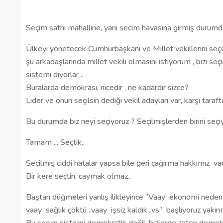
Seçim sathı mahalline, yani secim havasına girmiş durumday
Ülkeyi yönetecek Cumhurbaşkanı ve Millet vekillerini seçe
şu arkadaşlarında millet vekili olmasını istiyorum , bizi seç
sistemi diyorlar ..
Buralarda demokrasi, nicedir , ne kadardır sizce?
Lider ve onun seçilsin dediği vekil adayları var, karşı taraft
Bu durumda biz neyi seçiyoruz ? Seçilmişlerden birini seçiy
Tamam ... Seçtik..
Seçilmiş ciddi hatalar yapsa bile geri çağırma hakkımız
va
Bir kere seçtin, caymak olmaz..
Baştan düğmeleri yanlış ilikleyince “Vaay
ekonomi neden
vaay
sağlık çöktü ..vaay
işsiz kaldık...vs”
başlıyoruz yakın