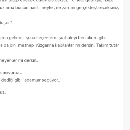
rasi talep edecek durumda değiliz,
o hale gelmişiz.. Bize
uz ama bunları nasıl , neyle , ne zaman gerçekleştireceksiniz,
düşer?
ama gelirim , şunu seçersem
şu ihaleyi ben alırım gibi
ya da din, mezhep
rüzgarına kapılanlar mı dersin.. Takım tutar
meyenler mi dersin..
anıyoruz ...
dediği gibi "adamlar seçiliyor.."
z..