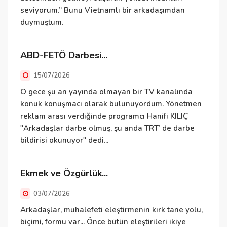
seviyorum.” Bunu Vietnamlı bir arkadaşımdan
i
duymuştum.
v
ABD-FETÖ Darbesi...
İ
15/07/2026
O gece şu an yayında olmayan bir TV kanalında
İ
konuk konuşmacı olarak bulunuyordum. Yönetmen
i
reklam arası verdiğinde programcı Hanifi KILIÇ
"Arkadaşlar darbe olmuş, şu anda TRT’ de darbe
E
bildirisi okunuyor" dedi...
Ekmek ve Özgürlük...
E
h
03/07/2026
t
Arkadaşlar, muhalefeti eleştirmenin kırk tane yolu,
t
biçimi, formu var... Önce bütün eleştirileri ikiye
k