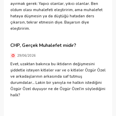
ayırmak gerek: Yapıcı olanlar, yıkıcı olanlar. Ben
ç
oldum olası muhalefeti eleştiririm, ama muhalefet
hataya düşmesin ya da düştüğü hatadan ders
S
çıkarsın, tekrar etmesin diye. Başarsın diye
eleştiririm.
S
CHP, Gerçek Muhalefet midir?
b
s
29/06/2026
b
Evet, uzaktan bakınca bu iktidarın değişmesini
n
şiddetle isteyen kitleler var ve o kitleler Özgür Özel
d
ve arkadaşlarının arkasında saf tutmuş
d
durumdalar... Lakin bir yanıyla ne halkın istediğini
C
Özgür Özel duyuyor ne de Özgür Özel’in söylediğini
d
halk?
y
h