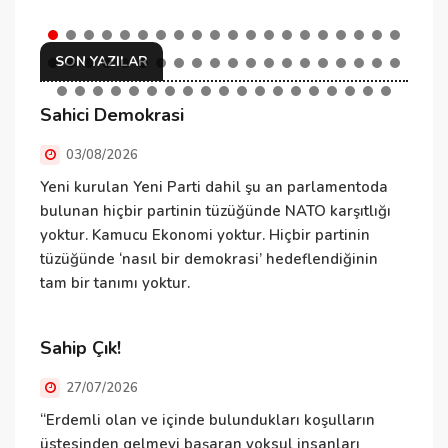
SON YAZILAR
Sahici Demokrasi
N
03/08/2026
Yeni kurulan Yeni Parti dahil şu an parlamentoda
N
bulunan hiçbir partinin tüzüğünde NATO karşıtlığı
ü
yoktur. Kamucu Ekonomi yoktur. Hiçbir partinin
ü
tüzüğünde ‘nasıl bir demokrasi’ hedeflendiğinin
T
tam bir tanımı yoktur.
v
Sahip Çık!
D
27/07/2026
“Erdemli olan ve içinde bulundukları koşulların
B
üstesinden gelmeyi başaran yoksul insanları
e