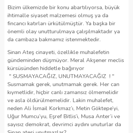
Bizim ülkemizde bir konu abartılıyorsa, büyük
ihtimalle siyaset malzemesi olmuş ya da
fincancı katırları ürkütülmüştür. Ya başka bir
önemli olay unutturulmaya çalışılmaktadır ya
da cambaza bakmamız istenmektedir.
Sinan Ateş cinayeti, özellikle muhalefetin
gündeminden düşmüyor. Meral Akşener meclis
kürsüsünden hiddetle bağırıyor
" SUSMAYACAĞIZ, UNUTMAYACAĞIZ
! "
Susmamak gerek, unutmamak gerek. Her can
kıymetlidir, hiçbir canlı zamansız ölmemelidir
ve asla öldürülmemelidir. Lakin muhalefet,
neden Ali İsmail Korkmaz’ı, Metin Göktepe’yi,
Uğur Mumcu’yu, Eşref Bitlis’i, Musa Anter’i ve
sayısız demokrat, devrimci aydını unuturlar da
Sinan ateşi unutmazlar?