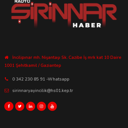
İncilipınar mh. Nişantaşı Sk. Cazibe İş mrk kat 10 Daire
1001 Şehitkamil / Gaziantep
0 342 230 85 91 -Whatsapp
sirinnaryayincilik@hs01.kep.tr