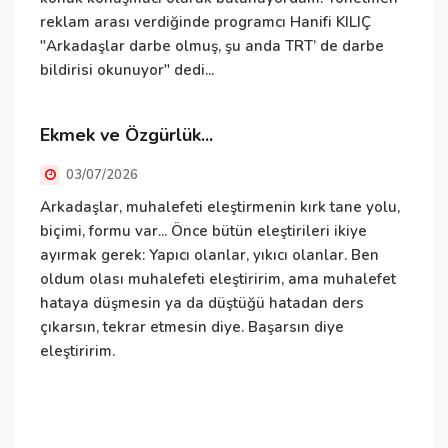
reklam arası verdiğinde programcı Hanifi KILIÇ
"Arkadaşlar darbe olmuş, şu anda TRT’ de darbe
İ
bildirisi okunuyor" dedi...
i
Ekmek ve Özgürlük...
E
03/07/2026
Arkadaşlar, muhalefeti eleştirmenin kırk tane yolu,
E
biçimi, formu var... Önce bütün eleştirileri ikiye
h
ayırmak gerek: Yapıcı olanlar, yıkıcı olanlar. Ben
t
oldum olası muhalefeti eleştiririm, ama muhalefet
t
hataya düşmesin ya da düştüğü hatadan ders
k
çıkarsın, tekrar etmesin diye. Başarsın diye
ç
eleştiririm.