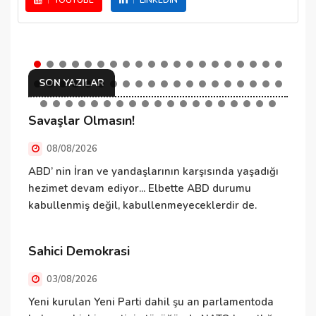
YOUTUBE
LINKEDIN
SON YAZILAR
Savaşlar Olmasın!
C
08/08/2026
ABD’ nin İran ve yandaşlarının karşısında yaşadığı
E
hezimet devam ediyor... Elbette ABD durumu
ş
kabullenmiş değil, kabullenmeyeceklerdir de.
v
d
Ö
Sahici Demokrasi
h
03/08/2026
N
Yeni kurulan Yeni Parti dahil şu an parlamentoda