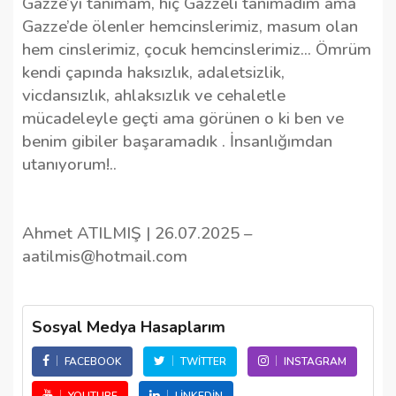
Gazze’yi tanımam, hiç Gazzeli tanımadım ama
Gazze’de ölenler hemcinslerimiz, masum olan
hem cinslerimiz, çocuk hemcinslerimiz... Ömrüm
kendi çapında haksızlık, adaletsizlik,
vicdansızlık, ahlaksızlık ve cehaletle
mücadeleyle geçti ama görünen o ki ben ve
benim gibiler başaramadık . İnsanlığımdan
utanıyorum!..
Ahmet ATILMIŞ | 26.07.2025 –
aatilmis@hotmail.com
Sosyal Medya Hasaplarım
FACEBOOK
TWITTER
INSTAGRAM