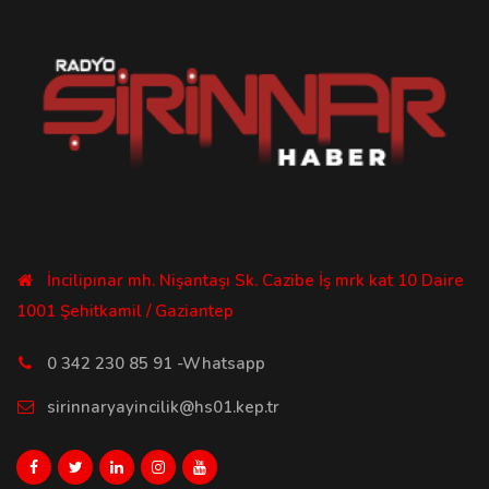
İncilipınar mh. Nişantaşı Sk. Cazibe İş mrk kat 10 Daire
1001 Şehitkamil / Gaziantep
0 342 230 85 91 -Whatsapp
sirinnaryayincilik@hs01.kep.tr