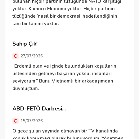
bulunan hiçbir partinin tüzüğünde NATO karşıtlığı
yoktur. Kamucu Ekonomi yoktur. Hiçbir partinin
tüzüğünde ‘nasıl bir demokrasi’ hedeflendiğinin
N
tam bir tanımı yoktur.
ü
ü
T
Sahip Çık!
v
27/07/2026
D
“Erdemli olan ve içinde bulundukları koşulların
üstesinden gelmeyi başaran yoksul insanları
seviyorum.” Bunu Vietnamlı bir arkadaşımdan
duymuştum.
B
e
i
ABD-FETÖ Darbesi...
v
15/07/2026
İ
O gece şu an yayında olmayan bir TV kanalında
konuk konuşmacı olarak bulunuyordum. Yönetmen