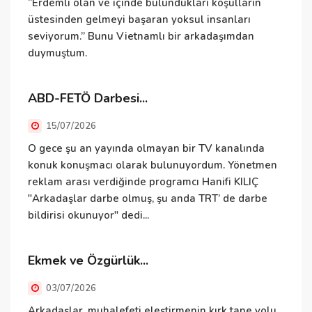
“Erdemli olan ve içinde bulundukları koşulların
B
üstesinden gelmeyi başaran yoksul insanları
e
seviyorum.” Bunu Vietnamlı bir arkadaşımdan
i
duymuştum.
v
ABD-FETÖ Darbesi...
İ
15/07/2026
O gece şu an yayında olmayan bir TV kanalında
İ
konuk konuşmacı olarak bulunuyordum. Yönetmen
i
reklam arası verdiğinde programcı Hanifi KILIÇ
"Arkadaşlar darbe olmuş, şu anda TRT’ de darbe
E
bildirisi okunuyor" dedi...
Ekmek ve Özgürlük...
E
h
03/07/2026
t
Arkadaşlar, muhalefeti eleştirmenin kırk tane yolu,
t