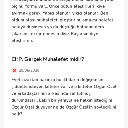
biçimi, formu var... Önce bütün eleştirileri ikiye
k
ayırmak gerek: Yapıcı olanlar, yıkıcı olanlar. Ben
ç
oldum olası muhalefeti eleştiririm, ama muhalefet
hataya düşmesin ya da düştüğü hatadan ders
S
çıkarsın, tekrar etmesin diye. Başarsın diye
eleştiririm.
S
CHP, Gerçek Muhalefet midir?
b
s
29/06/2026
b
Evet, uzaktan bakınca bu iktidarın değişmesini
n
şiddetle isteyen kitleler var ve o kitleler Özgür Özel
d
ve arkadaşlarının arkasında saf tutmuş
d
durumdalar... Lakin bir yanıyla ne halkın istediğini
C
Özgür Özel duyuyor ne de Özgür Özel’in söylediğini
d
halk?
y
h