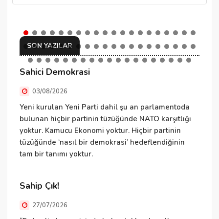
SON YAZILAR
Sahici Demokrasi
N
03/08/2026
Yeni kurulan Yeni Parti dahil şu an parlamentoda
N
bulunan hiçbir partinin tüzüğünde NATO karşıtlığı
ü
yoktur. Kamucu Ekonomi yoktur. Hiçbir partinin
ü
tüzüğünde ‘nasıl bir demokrasi’ hedeflendiğinin
T
tam bir tanımı yoktur.
v
Sahip Çık!
D
27/07/2026