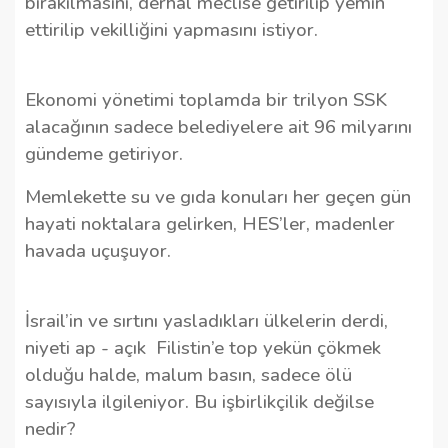
bırakılmasını, derhal meclise getirilip yemin
ettirilip vekilliğini yapmasını istiyor.
Ekonomi yönetimi toplamda bir trilyon SSK
alacağının sadece belediyelere ait 96 milyarını
gündeme getiriyor.
Memlekette su ve gıda konuları her geçen gün
hayati noktalara gelirken, HES’ler, madenler
havada uçuşuyor.
İsrail’in ve sırtını yasladıkları ülkelerin derdi,
niyeti ap - açık
Filistin’e top yekün çökmek
olduğu halde, malum basın, sadece ölü
sayısıyla ilgileniyor. Bu işbirlikçilik değilse
nedir?