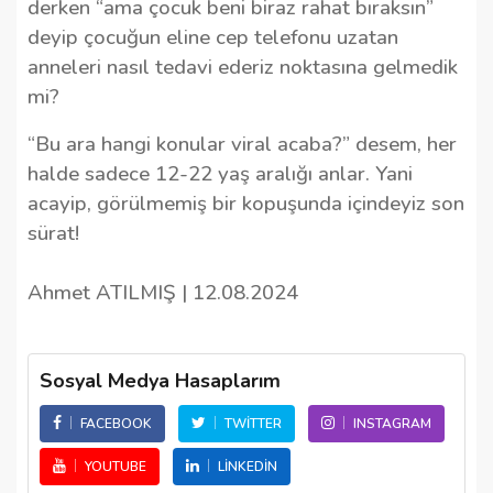
derken “ama çocuk beni biraz rahat bıraksın”
deyip çocuğun eline cep telefonu uzatan
anneleri nasıl tedavi ederiz noktasına gelmedik
mi?
“Bu ara hangi konular viral acaba?” desem, her
halde sadece 12-22 yaş aralığı anlar. Yani
acayip, görülmemiş bir kopuşunda içindeyiz son
sürat!
Ahmet ATILMIŞ | 12.08.2024
Sosyal Medya Hasaplarım
FACEBOOK
TWITTER
INSTAGRAM
YOUTUBE
LINKEDIN