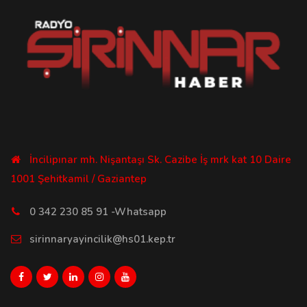
İncilipınar mh. Nişantaşı Sk. Cazibe İş mrk kat 10 Daire
1001 Şehitkamil / Gaziantep
0 342 230 85 91 -Whatsapp
sirinnaryayincilik@hs01.kep.tr