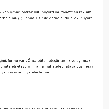
İr
uk konuşmacı olarak bulunuyordum. Yönetmen reklam
arbe olmuş, şu anda TRT’ de darbe bildirisi okunuyor"
İr
E
Em
imi, formu var... Önce bütün eleştirileri ikiye ayırmak
ka
ı muhalefeti eleştiririm, ama muhalefet hataya düşmesin
ol
ye. Başarsın diye eleştiririm.
Si
Sa