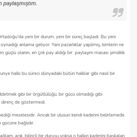
n paylaşmıştım.
tadoğu'da yeni bir durum, yeni bir süreç başladı. Bu yeni
ynadığı anlama geliyor. Yani pazarlıklar yapılmış, kimlerin ne
en güçlü olanın, en çok pay aldığı bir paylaşım masası şimdilik
iye halkı bu süreci dünyadaki bütün halklar gibi nasıl bir
detmek gibi bir örgütlülüğü, bir gücü olmadığı gibi
direnç de göstermedi.
emediği meselesidir. Ancak bir ulusun kendi kaderini belirlemede
 gücüne bağlıdır.
ğlam, açık, bilinçli bir duruşu yoksa o halkın kaderini başkaları