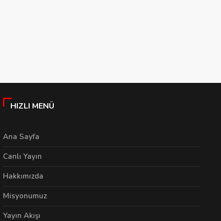
hici çözüm projeleri üretip, bu bataklıkları kurutamazsan, şöyl
raoğlan’ı gibi görülmeye de sevilmeye de başladın ama bu rüzg
ğ ve sağ bir CHP’ciliğe kendini hapsedersen yani en geniş demok
ni değerlerini koruyarak onları, bu gün yaşanan her türlü kirle
HIZLI MENÜ
Ana Sayfa
Canlı Yayın
Hakkımızda
Misyonumuz
Yayın Akışı