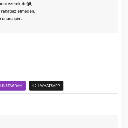
ını ezerek değil,
 rahatsız etmeden.
onuru için ...
INSTAGRAM
WHATSAPP