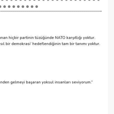
NA
nan hiçbir partinin tüzüğünde NATO karşıtlığı yoktur.
NA
ıl bir demokrasi’ hedeflendiğinin tam bir tanımı yoktur.
ül
to
De
sinden gelmeyi başaran yoksul insanları seviyorum.”
Bü
de