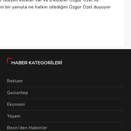
 isteyen kitleler var ve o kitleler Özgür Özel ve
sa
in bir yanıyla ne halkın istediğini Özgür Özel duyuyor
Ka
sı
ye
HABER KATEGORILERI
Reklam
Gaziantep
Ekonomi
Yaşam
Besni'den Haberler