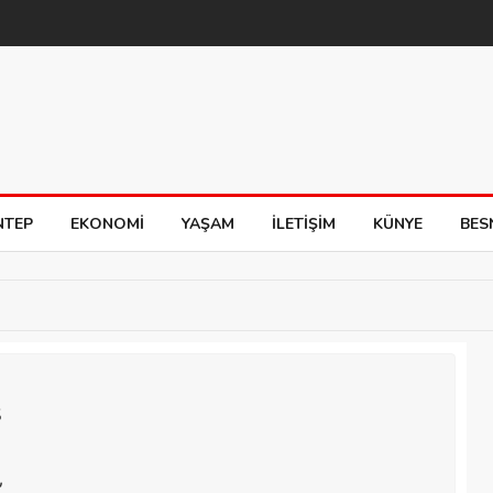
NTEP
EKONOMI
YAŞAM
İLETIŞIM
KÜNYE
BES
Ş
,