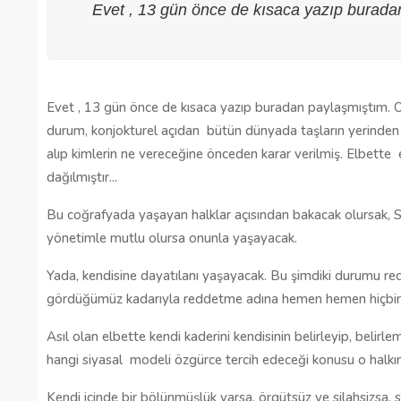
Evet , 13 gün önce de kısaca yazıp burada
Evet , 13 gün önce de kısaca yazıp buradan paylaşmıştım. Or
durum, konjokturel açıdan bütün dünyada taşların yerinden o
alıp kimlerin ne vereceğine önceden karar verilmiş. Elbette 
dağılmıştır...
Bu coğrafyada yaşayan halklar açısından bakacak olursak, Sur
yönetimle mutlu olursa onunla yaşayacak.
Yada, kendisine dayatılanı yaşayacak. Bu şimdiki durumu red
gördüğümüz kadarıyla reddetme adına hemen hemen hiçbir 
Asıl olan elbette kendi kaderini kendisinin belirleyip, belirl
hangi siyasal modeli özgürce tercih edeceği konusu o halkın
Kendi içinde bir bölünmüşlük varsa, örgütsüz ve silahsizsa, sa