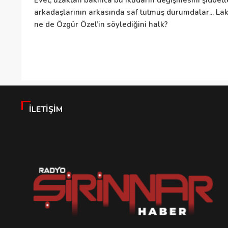
Evet, uzaktan bakınca bu iktidarın değişmesini şiddetle
arkadaşlarının arkasında saf tutmuş durumdalar... Lak
ne de Özgür Özel’in söylediğini halk?
İLETIŞIM