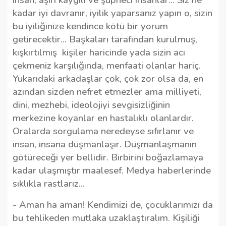
insan, aşırı kaygılı ve şüpheci insanlar... Siz ne
kadar iyi davranır, iyilik yaparsanız yapın o, sizin
bu iyiliğinize kendince kötü bir yorum
getirecektir... Başkaları tarafından kurulmuş,
kışkırtılmış
kişiler haricinde yada sizin acı
çekmeniz karşılığında, menfaati olanlar hariç.
Yukarıdaki arkadaşlar çok, çok zor olsa da, en
azından sizden nefret etmezler ama milliyeti,
dini, mezhebi, ideolojiyi sevgisizliğinin
merkezine koyanlar en hastalıklı olanlardır.
Oralarda sorgulama neredeyse sıfırlanır ve
insan, insana düşmanlaşır. Düşmanlaşmanın
götüreceği yer bellidir. Birbirini boğazlamaya
kadar ulaşmıştır maalesef. Medya haberlerinde
sıklıkla rastlarız…
- Aman ha aman! Kendimizi de, çocuklarımızı da
bu tehlikeden mutlaka uzaklaştıralım. Kişiliği