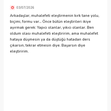
03/07/2026
Arkadaşlar, muhalefeti eleştirmenin kırk tane yolu,
E
biçimi, formu var... Önce bütün eleştirileri ikiye
h
ayırmak gerek: Yapıcı olanlar, yıkıcı olanlar. Ben
t
oldum olası muhalefeti eleştiririm, ama muhalefet
t
hataya düşmesin ya da düştüğü hatadan ders
k
çıkarsın, tekrar etmesin diye. Başarsın diye
ç
eleştiririm.