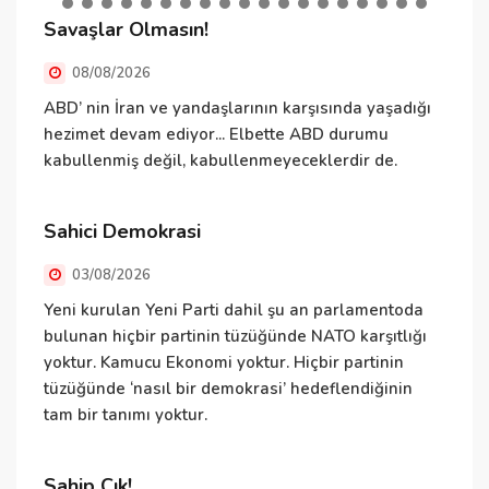
Savaşlar Olmasın!
C
08/08/2026
ABD’ nin İran ve yandaşlarının karşısında yaşadığı
E
hezimet devam ediyor... Elbette ABD durumu
ş
kabullenmiş değil, kabullenmeyeceklerdir de.
v
d
Ö
Sahici Demokrasi
h
03/08/2026
N
Yeni kurulan Yeni Parti dahil şu an parlamentoda
bulunan hiçbir partinin tüzüğünde NATO karşıtlığı
yoktur. Kamucu Ekonomi yoktur. Hiçbir partinin
tüzüğünde ‘nasıl bir demokrasi’ hedeflendiğinin
N
tam bir tanımı yoktur.
ü
ü
T
Sahip Çık!