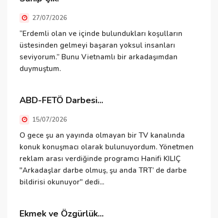
v
27/07/2026
D
“Erdemli olan ve içinde bulundukları koşulların
üstesinden gelmeyi başaran yoksul insanları
seviyorum.” Bunu Vietnamlı bir arkadaşımdan
duymuştum.
B
e
i
ABD-FETÖ Darbesi...
v
15/07/2026
İ
O gece şu an yayında olmayan bir TV kanalında
konuk konuşmacı olarak bulunuyordum. Yönetmen
reklam arası verdiğinde programcı Hanifi KILIÇ
"Arkadaşlar darbe olmuş, şu anda TRT’ de darbe
İ
bildirisi okunuyor" dedi...
i
Ekmek ve Özgürlük...
E