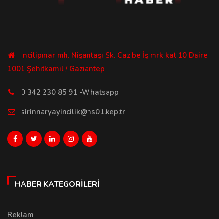
İncilipınar mh. Nişantaşı Sk. Cazibe İş mrk kat 10 Daire
1001 Şehitkamil / Gaziantep
0 342 230 85 91 -Whatsapp
sirinnaryayincilik@hs01.kep.tr
HABER KATEGORILERI
Reklam