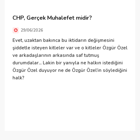
S
CHP, Gerçek Muhalefet midir?
b
s
29/06/2026
b
Evet, uzaktan bakınca bu iktidarın değişmesini
n
şiddetle isteyen kitleler var ve o kitleler Özgür Özel
d
ve arkadaşlarının arkasında saf tutmuş
d
durumdalar... Lakin bir yanıyla ne halkın istediğini
C
Özgür Özel duyuyor ne de Özgür Özel’in söylediğini
d
halk?
y
h