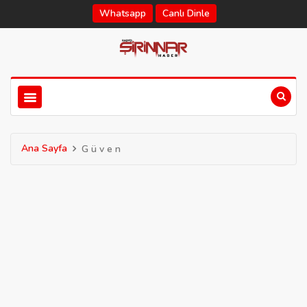
Whatsapp
Canlı Dinle
Ana Sayfa
G ü v e n