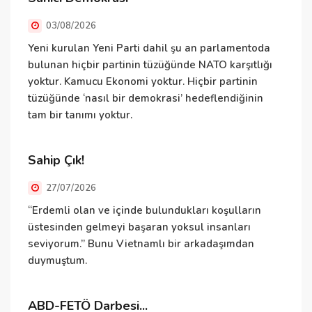
03/08/2026
Yeni kurulan Yeni Parti dahil şu an parlamentoda
N
bulunan hiçbir partinin tüzüğünde NATO karşıtlığı
ü
yoktur. Kamucu Ekonomi yoktur. Hiçbir partinin
ü
tüzüğünde ‘nasıl bir demokrasi’ hedeflendiğinin
T
tam bir tanımı yoktur.
v
Sahip Çık!
D
27/07/2026
“Erdemli olan ve içinde bulundukları koşulların
B
üstesinden gelmeyi başaran yoksul insanları
e
seviyorum.” Bunu Vietnamlı bir arkadaşımdan
i
duymuştum.
v
ABD-FETÖ Darbesi...
İ