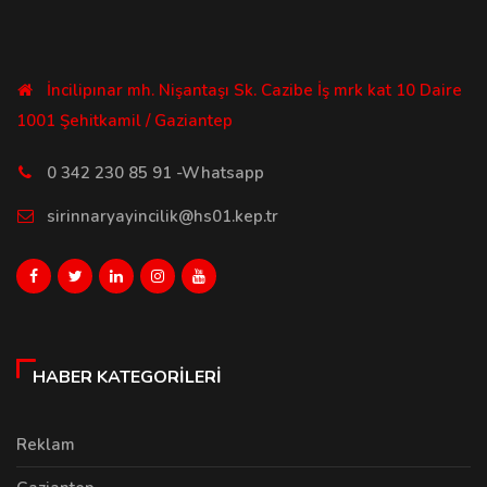
İncilipınar mh. Nişantaşı Sk. Cazibe İş mrk kat 10 Daire
1001 Şehitkamil / Gaziantep
0 342 230 85 91 -Whatsapp
sirinnaryayincilik@hs01.kep.tr
HABER KATEGORILERI
Reklam