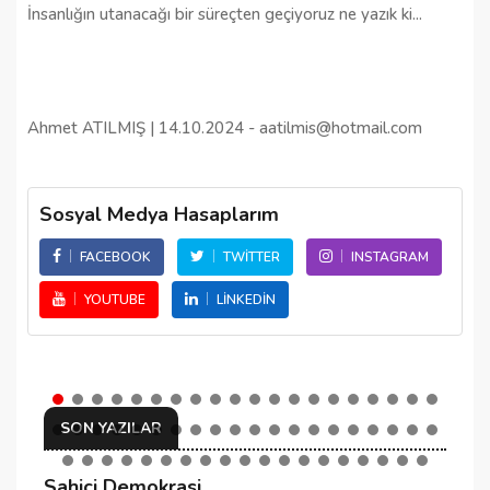
İnsanlığın utanacağı bir süreçten geçiyoruz ne yazık ki...
Ahmet ATILMIŞ | 14.10.2024 - aatilmis@hotmail.com
Sosyal Medya Hasaplarım
FACEBOOK
TWITTER
INSTAGRAM
YOUTUBE
LINKEDIN
SON YAZILAR
Sahici Demokrasi
N