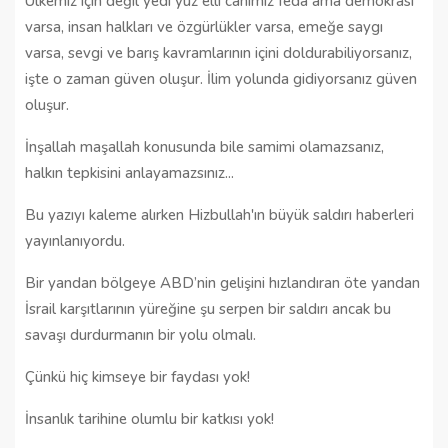
Ülkemiz için değil yedi yüz elli canımız feda ama demokrasi
varsa, insan halkları ve özgürlükler varsa, emeğe saygı
varsa, sevgi ve barış kavramlarının içini doldurabiliyorsanız,
işte o zaman güven oluşur. İlim yolunda gidiyorsanız güven
oluşur.
İnşallah maşallah konusunda bile samimi olamazsanız,
halkın tepkisini anlayamazsınız...
Bu yazıyı kaleme alırken Hizbullah'ın büyük saldırı haberleri
yayınlanıyordu.
Bir yandan bölgeye ABD’nin gelişini hızlandıran öte yandan
İsrail karşıtlarının yüreğine şu serpen bir saldırı ancak bu
savaşı durdurmanın bir yolu olmalı.
Çünkü hiç kimseye bir faydası yok!
İnsanlık tarihine olumlu bir katkısı yok!