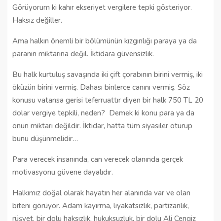
Görüyorum ki kahır ekseriyet vergilere tepki gösteriyor.
Haksız değiller.
Ama halkın önemli bir bölümünün kızgınlığı paraya ya da
paranın miktarına değil. İktidara güvensizlik.
Bu halk kurtuluş savaşında iki çift çorabının birini vermiş, iki
öküzün birini vermiş. Dahası binlerce canını vermiş. Söz
konusu vatansa gerisi teferruattır diyen bir halk 750 TL 20
dolar vergiye tepkili, neden? Demek ki konu para ya da
onun miktarı değildir. İktidar, hatta tüm siyasiler oturup
bunu düşünmelidir…
Para verecek insanında, can verecek olanında gerçek
motivasyonu güvene dayalıdır.
Halkımız doğal olarak hayatın her alanında var ve olan
biteni görüyor. Adam kayırma, liyakatsızlık, partizanlık,
rüşvet, bir dolu haksızlık, hukuksuzluk, bir dolu Ali Cengiz