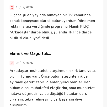
15/07/2026
O gece şu an yayında olmayan bir TV kanalında
İ
konuk konuşmacı olarak bulunuyordum. Yönetmen
i
reklam arası verdiğinde programcı Hanifi KILIÇ
"Arkadaşlar darbe olmuş, şu anda TRT’ de darbe
E
bildirisi okunuyor" dedi...
Ekmek ve Özgürlük...
E
h
03/07/2026
t
Arkadaşlar, muhalefeti eleştirmenin kırk tane yolu,
t
biçimi, formu var... Önce bütün eleştirileri ikiye
k
ayırmak gerek: Yapıcı olanlar, yıkıcı olanlar. Ben
ç
oldum olası muhalefeti eleştiririm, ama muhalefet
hataya düşmesin ya da düştüğü hatadan ders
S
çıkarsın, tekrar etmesin diye. Başarsın diye
eleştiririm.