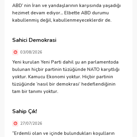
ABD’ nin İran ve yandaşlarının karşısında yaşadığı
E
hezimet devam ediyor... Elbette ABD durumu
ş
kabullenmiş değil, kabullenmeyeceklerdir de.
v
d
Ö
Sahici Demokrasi
h
03/08/2026
N
Yeni kurulan Yeni Parti dahil şu an parlamentoda
bulunan hiçbir partinin tüzüğünde NATO karşıtlığı
yoktur. Kamucu Ekonomi yoktur. Hiçbir partinin
tüzüğünde ‘nasıl bir demokrasi’ hedeflendiğinin
N
tam bir tanımı yoktur.
ü
ü
T
Sahip Çık!
v
27/07/2026
D
“Erdemli olan ve içinde bulundukları koşulların