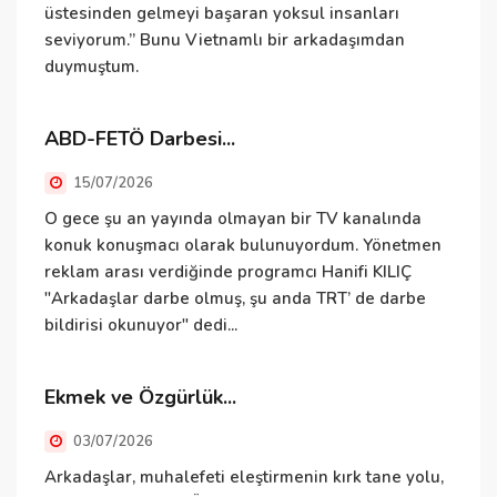
üstesinden gelmeyi başaran yoksul insanları
seviyorum.” Bunu Vietnamlı bir arkadaşımdan
duymuştum.
B
e
i
ABD-FETÖ Darbesi...
v
15/07/2026
İ
O gece şu an yayında olmayan bir TV kanalında
konuk konuşmacı olarak bulunuyordum. Yönetmen
reklam arası verdiğinde programcı Hanifi KILIÇ
"Arkadaşlar darbe olmuş, şu anda TRT’ de darbe
İ
bildirisi okunuyor" dedi...
i
Ekmek ve Özgürlük...
E
03/07/2026
Arkadaşlar, muhalefeti eleştirmenin kırk tane yolu,
E