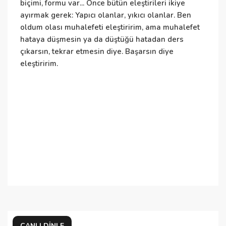
biçimi, formu var... Önce bütün eleştirileri ikiye
h
ayırmak gerek: Yapıcı olanlar, yıkıcı olanlar. Ben
t
oldum olası muhalefeti eleştiririm, ama muhalefet
t
hataya düşmesin ya da düştüğü hatadan ders
k
çıkarsın, tekrar etmesin diye. Başarsın diye
ç
eleştiririm.
CANLI DINLE