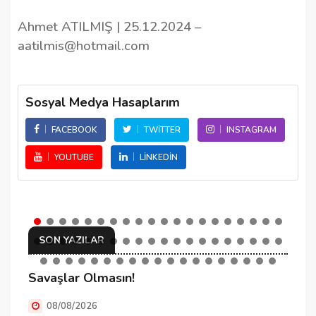
Ahmet ATILMIŞ | 25.12.2024 –
aatilmis@hotmail.com
Sosyal Medya Hasaplarım
FACEBOOK
TWITTER
INSTAGRAM
YOUTUBE
LINKEDIN
SON YAZILAR
Savaşlar Olmasın!
C
08/08/2026