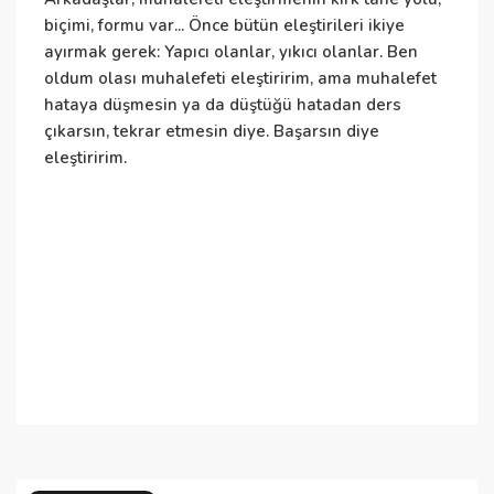
biçimi, formu var... Önce bütün eleştirileri ikiye
h
ayırmak gerek: Yapıcı olanlar, yıkıcı olanlar. Ben
t
oldum olası muhalefeti eleştiririm, ama muhalefet
t
hataya düşmesin ya da düştüğü hatadan ders
k
çıkarsın, tekrar etmesin diye. Başarsın diye
ç
eleştiririm.