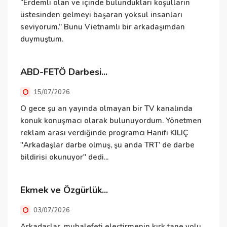
D
“Erdemli olan ve içinde bulundukları koşulların
üstesinden gelmeyi başaran yoksul insanları
seviyorum.” Bunu Vietnamlı bir arkadaşımdan
duymuştum.
B
e
i
ABD-FETÖ Darbesi...
v
15/07/2026
İ
O gece şu an yayında olmayan bir TV kanalında
konuk konuşmacı olarak bulunuyordum. Yönetmen
reklam arası verdiğinde programcı Hanifi KILIÇ
"Arkadaşlar darbe olmuş, şu anda TRT’ de darbe
İ
bildirisi okunuyor" dedi...
i
Ekmek ve Özgürlük...
E
03/07/2026
Arkadaşlar, muhalefeti eleştirmenin kırk tane yolu,
E