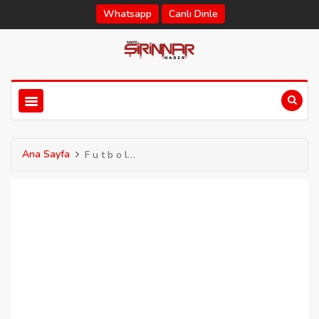
Whatsapp
Canlı Dinle
Ana Sayfa
F u t b o l…