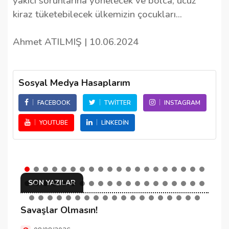
yakıcı sorunlarına yönelecek ve bolca, ucuz
kiraz tüketebilecek ülkemizin çocukları...
Ahmet ATILMIŞ | 10.06.2024
Sosyal Medya Hasaplarım
FACEBOOK
TWITTER
INSTAGRAM
YOUTUBE
LINKEDIN
SON YAZILAR
Savaşlar Olmasın!
C