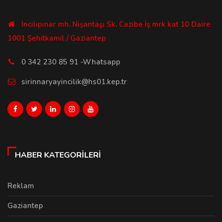
İncilipınar mh. Nişantaşı Sk. Cazibe İş mrk kat 10 Daire
1001 Şehitkamil / Gaziantep
0 342 230 85 91 -Whatsapp
sirinnaryayincilik@hs01.kep.tr
HABER KATEGORILERI
Reklam
Gaziantep