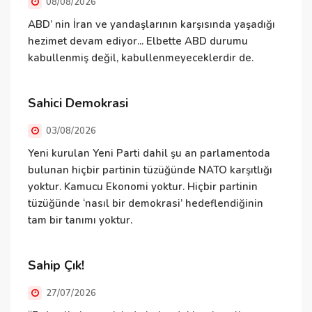
08/08/2026
ABD’ nin İran ve yandaşlarının karşısında yaşadığı
E
hezimet devam ediyor... Elbette ABD durumu
ş
kabullenmiş değil, kabullenmeyeceklerdir de.
v
d
Ö
Sahici Demokrasi
h
03/08/2026
N
Yeni kurulan Yeni Parti dahil şu an parlamentoda
bulunan hiçbir partinin tüzüğünde NATO karşıtlığı
yoktur. Kamucu Ekonomi yoktur. Hiçbir partinin
tüzüğünde ‘nasıl bir demokrasi’ hedeflendiğinin
N
tam bir tanımı yoktur.
ü
ü
T
Sahip Çık!
v
27/07/2026