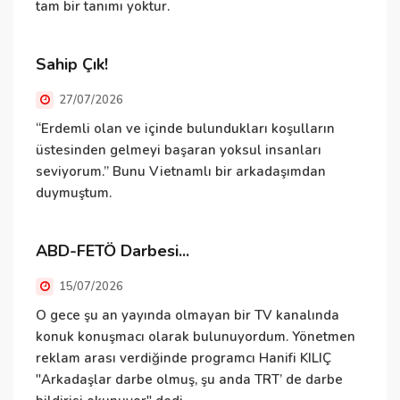
tam bir tanımı yoktur.
v
Sahip Çık!
D
27/07/2026
“Erdemli olan ve içinde bulundukları koşulların
B
üstesinden gelmeyi başaran yoksul insanları
e
seviyorum.” Bunu Vietnamlı bir arkadaşımdan
i
duymuştum.
v
ABD-FETÖ Darbesi...
İ
15/07/2026
O gece şu an yayında olmayan bir TV kanalında
İ
konuk konuşmacı olarak bulunuyordum. Yönetmen
i
reklam arası verdiğinde programcı Hanifi KILIÇ
"Arkadaşlar darbe olmuş, şu anda TRT’ de darbe
E