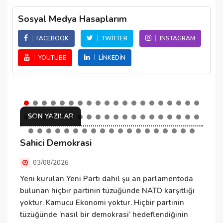
Sosyal Medya Hasaplarım
FACEBOOK
TWITTER
INSTAGRAM
YOUTUBE
LINKEDIN
SON YAZILAR
Sahici Demokrasi
N
03/08/2026
Yeni kurulan Yeni Parti dahil şu an parlamentoda
N
bulunan hiçbir partinin tüzüğünde NATO karşıtlığı
ü
yoktur. Kamucu Ekonomi yoktur. Hiçbir partinin
ü
tüzüğünde ‘nasıl bir demokrasi’ hedeflendiğinin
T