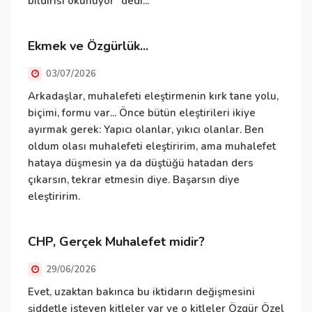
bildirisi okunuyor" dedi...
Ekmek ve Özgürlük...
E
h
03/07/2026
t
Arkadaşlar, muhalefeti eleştirmenin kırk tane yolu,
t
biçimi, formu var... Önce bütün eleştirileri ikiye
k
ayırmak gerek: Yapıcı olanlar, yıkıcı olanlar. Ben
ç
oldum olası muhalefeti eleştiririm, ama muhalefet
hataya düşmesin ya da düştüğü hatadan ders
S
çıkarsın, tekrar etmesin diye. Başarsın diye
eleştiririm.
S
CHP, Gerçek Muhalefet midir?
b
s
29/06/2026
b
Evet, uzaktan bakınca bu iktidarın değişmesini
n
şiddetle isteyen kitleler var ve o kitleler Özgür Özel
d