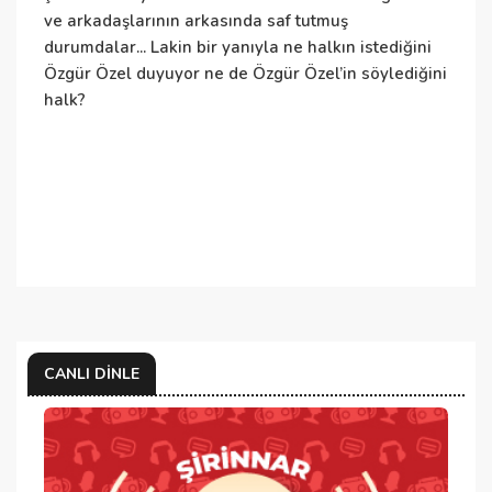
ve arkadaşlarının arkasında saf tutmuş
d
durumdalar... Lakin bir yanıyla ne halkın istediğini
C
Özgür Özel duyuyor ne de Özgür Özel’in söylediğini
d
halk?
y
h
CANLI DINLE