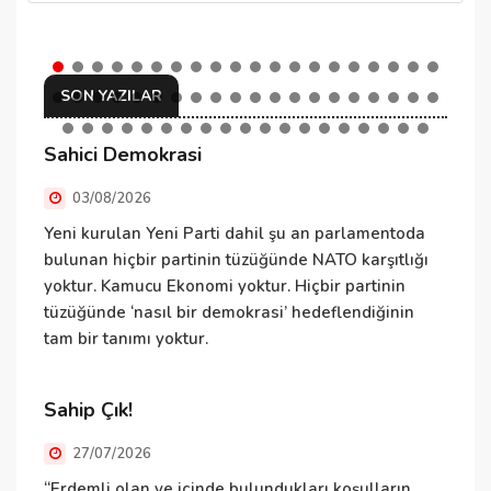
SON YAZILAR
Sahici Demokrasi
N
03/08/2026
Yeni kurulan Yeni Parti dahil şu an parlamentoda
N
bulunan hiçbir partinin tüzüğünde NATO karşıtlığı
ü
yoktur. Kamucu Ekonomi yoktur. Hiçbir partinin
ü
tüzüğünde ‘nasıl bir demokrasi’ hedeflendiğinin
T
tam bir tanımı yoktur.
v
Sahip Çık!
D
27/07/2026
“Erdemli olan ve içinde bulundukları koşulların
B