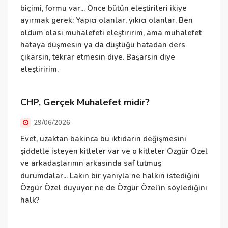
biçimi, formu var... Önce bütün eleştirileri ikiye
k
ayırmak gerek: Yapıcı olanlar, yıkıcı olanlar. Ben
ç
oldum olası muhalefeti eleştiririm, ama muhalefet
hataya düşmesin ya da düştüğü hatadan ders
S
çıkarsın, tekrar etmesin diye. Başarsın diye
eleştiririm.
S
CHP, Gerçek Muhalefet midir?
b
s
29/06/2026
b
Evet, uzaktan bakınca bu iktidarın değişmesini
n
şiddetle isteyen kitleler var ve o kitleler Özgür Özel
d
ve arkadaşlarının arkasında saf tutmuş
d
durumdalar... Lakin bir yanıyla ne halkın istediğini
C
Özgür Özel duyuyor ne de Özgür Özel’in söylediğini
d
halk?
y
h