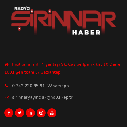
İncilipınar mh. Nişantaşı Sk. Cazibe İş mrk kat 10 Daire
1001 Şehitkamil / Gaziantep
0 342 230 85 91 -Whatsapp
sirinnaryayincilik@hs01.kep.tr