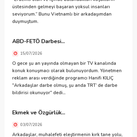
üstesinden gelmeyi başaran yoksul insanları
e
seviyorum.” Bunu Vietnamlı bir arkadaşımdan
i
duymuştum.
v
ABD-FETÖ Darbesi...
İ
15/07/2026
O gece şu an yayında olmayan bir TV kanalında
İ
konuk konuşmacı olarak bulunuyordum. Yönetmen
i
reklam arası verdiğinde programcı Hanifi KILIÇ
"Arkadaşlar darbe olmuş, şu anda TRT’ de darbe
E
bildirisi okunuyor" dedi...
Ekmek ve Özgürlük...
E
h
03/07/2026
t
Arkadaşlar, muhalefeti eleştirmenin kırk tane yolu,
t