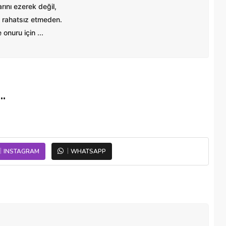
ını ezerek değil,
 rahatsız etmeden.
onuru için ...
.
INSTAGRAM
WHATSAPP