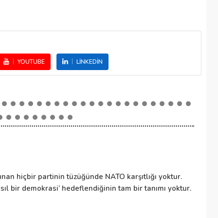
YOUTUBE
LINKEDIN
NA
nan hiçbir partinin tüzüğünde NATO karşıtlığı yoktur.
NA
ıl bir demokrasi’ hedeflendiğinin tam bir tanımı yoktur.
ül
to