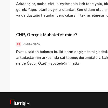
Arkadaşlar, muhalefeti eleştirmenin kırk tane yolu, biç
gerek: Yapıcı olanlar, yıkıcı olanlar. Ben oldum olas
ya da düştüğü hatadan ders çıkarsın, tekrar etmesin di
CHP, Gerçek Muhalefet midir?
29/06/2026
Evet, uzaktan bakınca bu iktidarın değişmesini şiddetle
arkadaşlarının arkasında saf tutmuş durumdalar... Lak
ne de Özgür Özel’in söylediğini halk?
İLETIŞIM