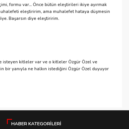
imi, formu var... Önce bütün eleştirileri ikiye ayırmak
ka
ı muhalefeti eleştiririm, ama muhalefet hataya düşmesin
ol
ye. Başarsın diye eleştiririm.
Si
Sa
 isteyen kitleler var ve o kitleler Özgür Özel ve
sa
in bir yanıyla ne halkın istediğini Özgür Özel duyuyor
Ka
sı
ye
HABER KATEGORILERI