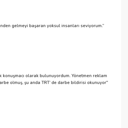
De
sinden gelmeyi başaran yoksul insanları seviyorum.”
Bü
de
İr
uk konuşmacı olarak bulunuyordum. Yönetmen reklam
arbe olmuş, şu anda TRT’ de darbe bildirisi okunuyor"
İr
E
Em