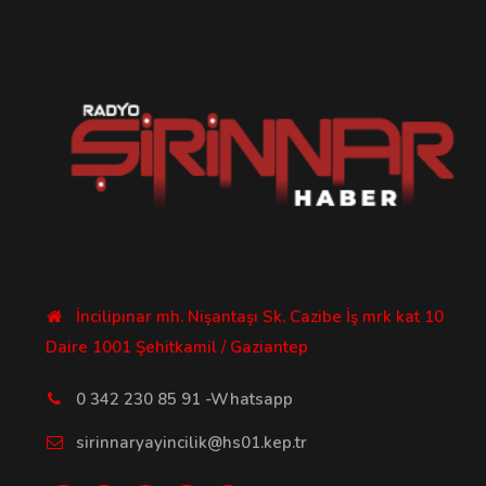
İncilipınar mh. Nişantaşı Sk. Cazibe İş mrk kat 10
Daire 1001 Şehitkamil / Gaziantep
0 342 230 85 91 -Whatsapp
sirinnaryayincilik@hs01.kep.tr