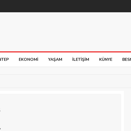
NTEP
EKONOMI
YAŞAM
İLETIŞIM
KÜNYE
BES
Ş
,