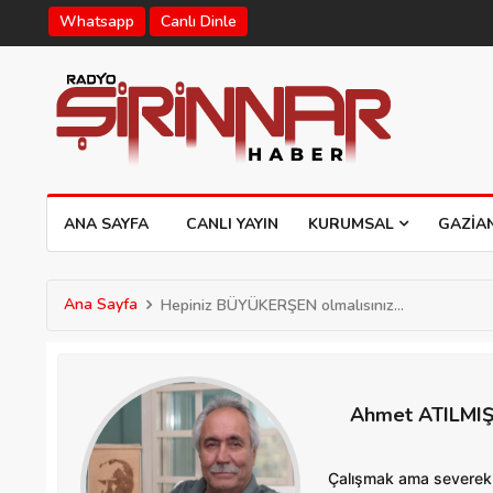
Whatsapp
Canlı Dinle
ANA SAYFA
CANLI YAYIN
KURUMSAL
GAZIA
Ana Sayfa
Hepiniz BÜYÜKERŞEN olmalısınız...
Ahmet ATILMI
Çalışmak ama severek