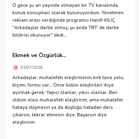
İ
O gece şu an yayında olmayan bir TV kanalında
konuk konuşmacı olarak bulunuyordum. Yönetmen
reklam arası verdiğinde programcı Hanifi KILIÇ
"Arkadaşlar darbe olmuş, şu anda TRT’ de darbe
İ
bildirisi okunuyor" dedi...
i
Ekmek ve Özgürlük...
E
03/07/2026
Arkadaşlar, muhalefeti eleştirmenin kırk tane yolu,
E
biçimi, formu var... Önce bütün eleştirileri ikiye
h
ayırmak gerek: Yapıcı olanlar, yıkıcı olanlar. Ben
t
oldum olası muhalefeti eleştiririm, ama muhalefet
t
hataya düşmesin ya da düştüğü hatadan ders
k
çıkarsın, tekrar etmesin diye. Başarsın diye
ç
eleştiririm.