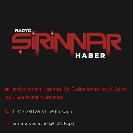
İncilipınar mh. Nişantaşı Sk. Cazibe İş mrk kat 10 Daire
1001 Şehitkamil / Gaziantep
0 342 230 85 91 -Whatsapp
sirinnaryayincilik@hs01.kep.tr