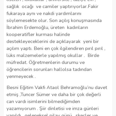
sağlık
ocağı
ve camiler yaptırıyorlar.Fakir
fukaraya aynı ve nakdi yardımlarını
söylemesekte olur. Son açılış konuşmasında
İbrahim Erdemoğlu, üreten
kadınların
kooperatifler kurması halinde
destekleyeceklerini de açıklayarak
yeni bir
açılım yaptı. Beni en çok ilgilendiren pırıl pırıl ,
lüks malzemelerle yapılmış okullar .
Birde
müfredat. Öğretmenlerin durumu ve
öğrencilerin sorunları hallolsa tadından
yenmeyecek .
Besni Eğitim Vakfı Ataol Behramoğlu’nu davet
etmiş ,Tuncer Sümer ve daha bir çok değerli
can vardı isimlerini bilmediğimden
yazamıyorum . Şiir dinletisi ve imza günleri
yapıldı , geleneksel pilav günü , skeçler ve