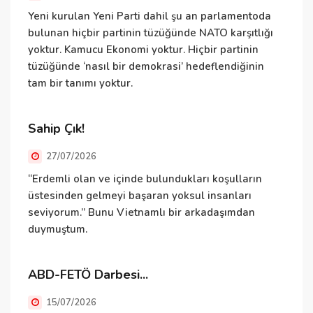
N
Yeni kurulan Yeni Parti dahil şu an parlamentoda
bulunan hiçbir partinin tüzüğünde NATO karşıtlığı
yoktur. Kamucu Ekonomi yoktur. Hiçbir partinin
tüzüğünde ‘nasıl bir demokrasi’ hedeflendiğinin
N
tam bir tanımı yoktur.
ü
ü
T
Sahip Çık!
v
27/07/2026
D
“Erdemli olan ve içinde bulundukları koşulların
üstesinden gelmeyi başaran yoksul insanları
seviyorum.” Bunu Vietnamlı bir arkadaşımdan
duymuştum.
B
e
i
ABD-FETÖ Darbesi...
v
15/07/2026