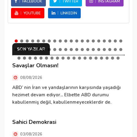
FACEBOOK
TWITTER
INSTAGRAM
YOUTUBE
LINKEDIN
SON YAZILAR
Savaşlar Olmasın!
C
08/08/2026
ABD’ nin İran ve yandaşlarının karşısında yaşadığı
E
hezimet devam ediyor... Elbette ABD durumu
ş
kabullenmiş değil, kabullenmeyeceklerdir de.
v
d
Ö
Sahici Demokrasi
h
03/08/2026