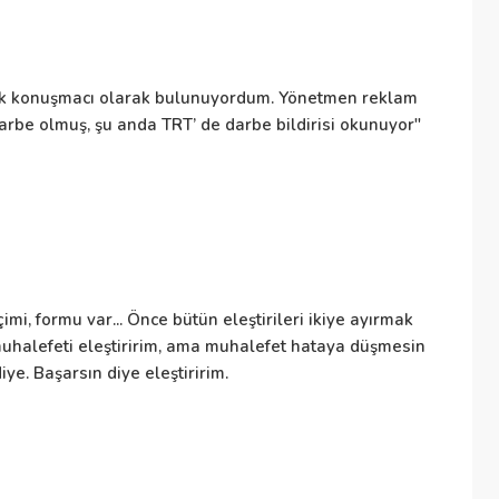
İr
uk konuşmacı olarak bulunuyordum. Yönetmen reklam
arbe olmuş, şu anda TRT’ de darbe bildirisi okunuyor"
İr
E
Em
imi, formu var... Önce bütün eleştirileri ikiye ayırmak
ka
ı muhalefeti eleştiririm, ama muhalefet hataya düşmesin
ol
ye. Başarsın diye eleştiririm.
Si