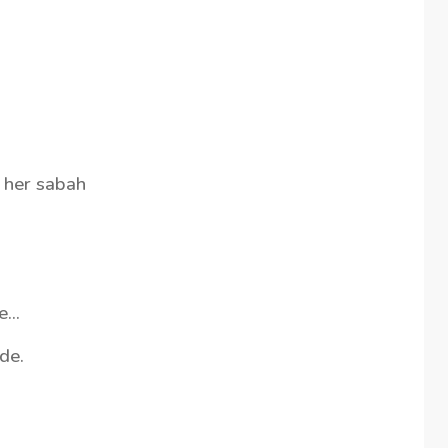
k her sabah
...
de.