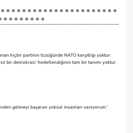
NA
nan hiçbir partinin tüzüğünde NATO karşıtlığı yoktur.
NA
ıl bir demokrasi’ hedeflendiğinin tam bir tanımı yoktur.
ül
to
De
sinden gelmeyi başaran yoksul insanları seviyorum.”
Bü
de