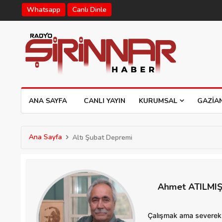
Whatsapp
Canlı Dinle
ANA SAYFA
CANLI YAYIN
KURUMSAL
GAZIA
Ana Sayfa
Altı Şubat Depremi
Ahmet ATILMI
Çalışmak ama severek