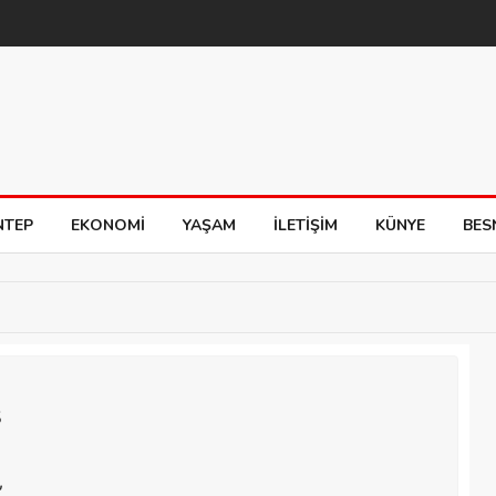
NTEP
EKONOMI
YAŞAM
İLETIŞIM
KÜNYE
BES
Ş
,