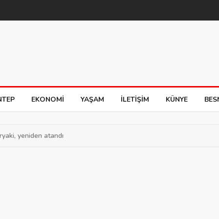
NTEP
EKONOMI
YAŞAM
İLETIŞIM
KÜNYE
BES
ryaki, yeniden atandı