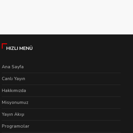
Vizyonu: ‘Fikri gelişim
Başkan Özyurt’tan
E
ve eğitim önceliğimiz’
Rekor Değerlendirmesi
A
E
05/08/2026
05/08/2026
HIZLI MENÜ
Ana Sayfa
Canlı Yayın
Hakkımızda
Misyonumuz
Yayın Akışı
Programcılar