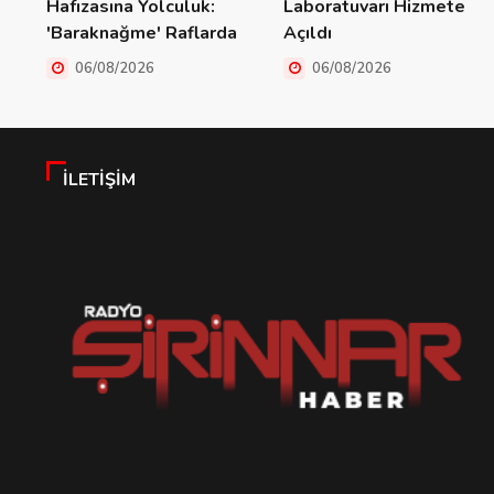
Hafızasına Yolculuk:
Laboratuvarı Hizmete
'Baraknağme' Raflarda
Açıldı
06/08/2026
06/08/2026
İLETIŞIM