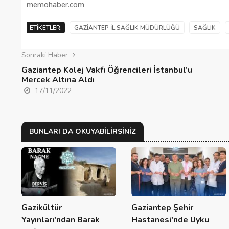
memohaber.com
ETIKETLER:
GAZIANTEP İL SAĞLIK MÜDÜRLÜĞÜ
SAĞLIK
Sonraki Haber
Gaziantep Kolej Vakfı Öğrencileri İstanbul’u
Mercek Altına Aldı
17/11/2022
BUNLARI DA OKUYABILIRSINIZ
Gazikültür
Gaziantep Şehir
Yayınları'ndan Barak
Hastanesi'nde Uyku