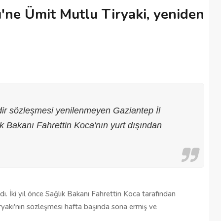
'ne Ümit Mutlu Tiryaki, yeniden
dir sözleşmesi yenilenmeyen Gaziantep İl
k Bakanı Fahrettin Koca'nın yurt dışından
Şehitkamil Belediyesi işçi alımı
r
yapacak, işte şartlar
ı. İki yıl önce Sağlık Bakanı Fahrettin Koca tarafından
18/04/2025
ryaki'nin sözleşmesi hafta başında sona ermiş ve