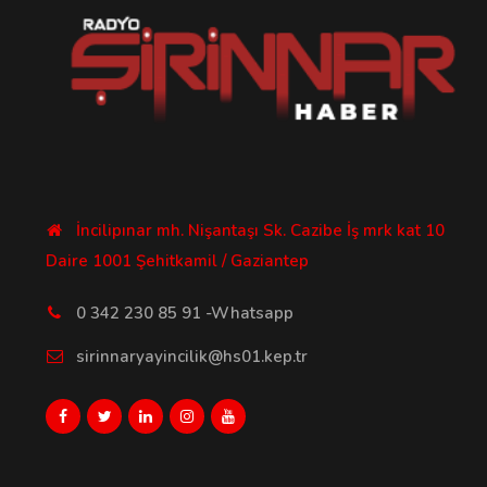
İncilipınar mh. Nişantaşı Sk. Cazibe İş mrk kat 10
Daire 1001 Şehitkamil / Gaziantep
0 342 230 85 91 -Whatsapp
sirinnaryayincilik@hs01.kep.tr