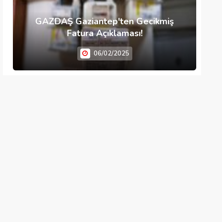
GAZDAŞ Gaziantep'ten Gecikmiş
Fatura Açıklaması!
06/02/2025