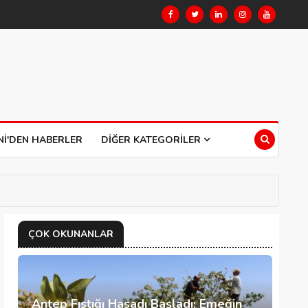
NI'DEN HABERLER
DIĞER KATEGORILER
ÇOK OKUNANLAR
Antep Fıstığı Hasadı Başladı: Emeğin