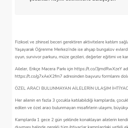
Gaziantep’te Toplu Ulaşım
Ücretlerine Yüzde 70 Zam Geliyo
28/01/2025
Fiziksel ve zihinsel beceri gerektiren aktivitelere katılım s
Yaşayarak Öğrenme Merkezi’nde ise ahşap bungalov evlerde k
oyun, survivor parkuru, müze gezileri, değerler eğitimi ve kano
Aileler, Erikçe Macera Parkı için https://t.co/3jmdRwXzeY
https://t.co/g7xAeX2fm7 adresinden başvuru formlarını dold
ÖZEL ARACI BULUNMAYAN AİLELERİN ULAŞIM İHTİYAC
Her ailenin en fazla 3 çocukla katılabildiği kamplarda, çocu
edilen ve özel aracı bulunmayan misafirlerin ulaşımı, büyükşeh
Kamplarda 1 gece 2 gün şeklinde konaklayan ailelerin kendi k
duyması halinde gerekli tüm ihtiyaçlar kamplardaki yetkili eki