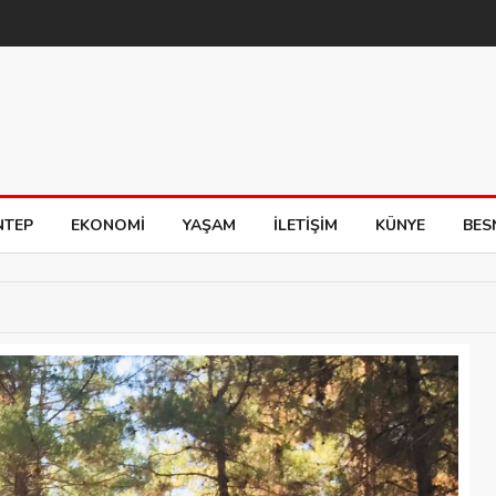
NTEP
EKONOMI
YAŞAM
İLETIŞIM
KÜNYE
BES