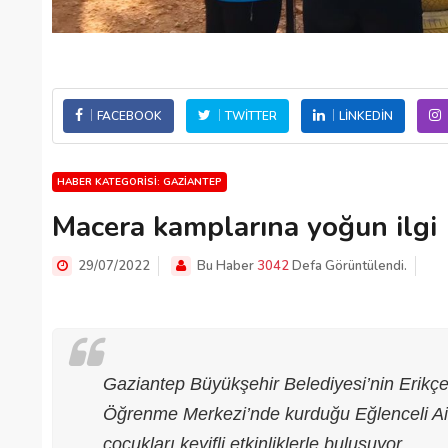
FACEBOOK
TWITTER
LINKEDIN
HABER KATEGORISI: GAZIANTEP
Macera kamplarına yoğun ilgi
29/07/2022
Bu Haber
3042
Defa Görüntülendi.
Gaziantep Büyükşehir Belediyesi’nin Erik
Öğrenme Merkezi’nde kurduğu Eğlenceli Ail
çocukları keyifli etkinliklerle buluşuyor.