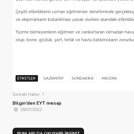
Çeşitli etkinliklerin uzman eğitmenler denetiminde gerçekleş
ve ekipmanların kullanılması yasak olurken alandaki etkinlikl
Yüzme bilmeyenlerin eğitmen ve cankurtaran olmadan havuz
olup, bone, gözlük, şort, terlik ve havlu katılımcıların zor
ETIKETLER:
GAZIANTEP
SONDAKIKA
MACERA
Sonraki Haber
Bilgin’den EYT mesajı
28/07/2022
BUNLARI DA OKUYABILIRSINIZ