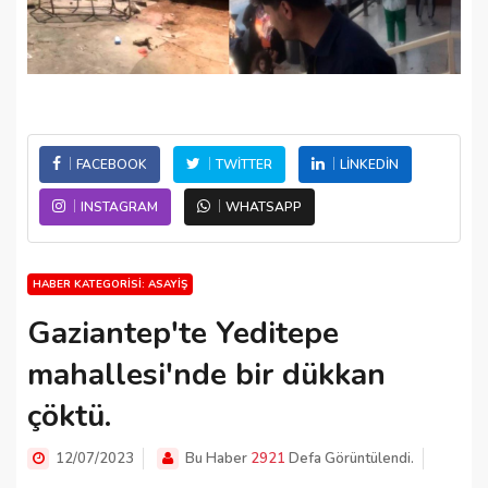
FACEBOOK
TWITTER
LINKEDIN
INSTAGRAM
WHATSAPP
HABER KATEGORISI: ASAYIŞ
Gaziantep'te Yeditepe
mahallesi'nde bir dükkan
çöktü.
12/07/2023
Bu Haber
2921
Defa Görüntülendi.