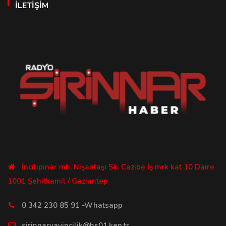
İLETIŞIM
İncilipınar mh. Nişantaşı Sk. Cazibe İş mrk kat 10 Daire
1001 Şehitkamil / Gaziantep
0 342 230 85 91 -Whatsapp
sirinnaryayincilik@hs01.kep.tr