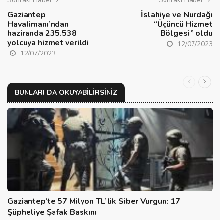
Sonraki Haber
Sonraki Haber
Gaziantep
İslahiye ve Nurdağı
Havalimanı’ndan
“Üçüncü Hizmet
haziranda 235.538
Bölgesi” oldu
yolcuya hizmet verildi
12/07/2023
12/07/2023
BUNLARI DA OKUYABILIRSINIZ
Gaziantep’te 57 Milyon TL’lik Siber Vurgun: 17
Şüpheliye Şafak Baskını