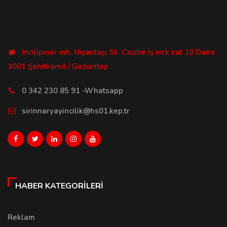
İncilipınar mh. Nişantaşı Sk. Cazibe İş mrk kat 10 Daire
1001 Şehitkamil / Gaziantep
0 342 230 85 91 -Whatsapp
sirinnaryayincilik@hs01.kep.tr
HABER KATEGORILERI
Reklam