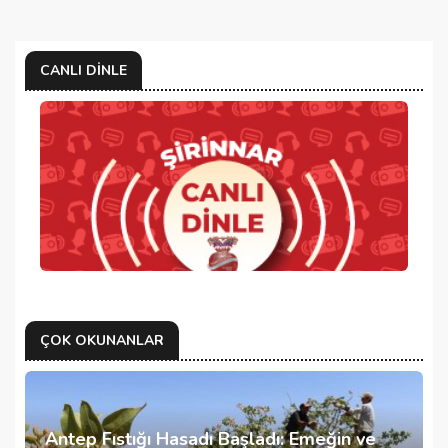
CANLI DINLE
ÇOK OKUNANLAR
Antep Fıstığı Hasadı Başladı: Emeğin ve