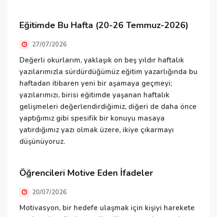
d
g
Eğitimde Bu Hafta (20-26 Temmuz-2026)
27/07/2026
Ö
Değerli okurlarım, yaklaşık on beş yıldır haftalık
yazılarımızla sürdürdüğümüz eğitim yazarlığında bu
K
haftadan itibaren yeni bir aşamaya geçmeyi;
ç
yazılarımızı, birisi eğitimde yaşanan haftalık
T
gelişmeleri değerlendirdiğimiz, diğeri de daha önce
t
yaptığımız gibi spesifik bir konuyu masaya
a
yatırdığımız yazı olmak üzere, ikiye çıkarmayı
düşünüyoruz.
U
Öğrencileri Motive Eden İfadeler
20/07/2026
E
i
Motivasyon, bir hedefe ulaşmak için kişiyi harekete