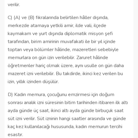
verilir.
C) (A) ve (B) fıkralarında belirtilen hâller dışında,
merkezde atamaya yetkili amir, ilde vali, ilçede
kaymakam ve yurt dışında diplomatik misyon şefi
tarafından, birim amirinin muvafakati ile bir yıl içinde
toptan veya bölümler hâlinde, mazeretleri sebebiyle
memurlara on gün izin verilebilir. Zaruret hâlinde
öğretmenler hariç olmak üzere, aynı usulle on gün daha
mazeret izni verilebilir. Bu takdirde, ikinci kez verilen bu
izin, yıllık izinden düşülür.
D) Kadın memura, çocuğunu emzirmesi için doğum
sonrası analık izni süresinin bitim tarihinden itibaren ilk altı
ayda günde üç saat, ikinci altı ayda günde birbuçuk saat
süt izni verilir. Süt izninin hangi saatler arasında ve günde
kaç kez kullanılacağı hususunda, kadın memurun tercihi
esastır.