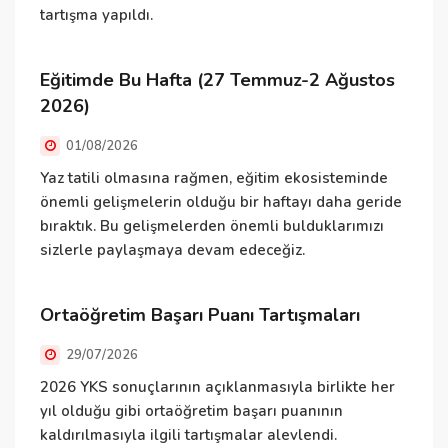
tartışma yapıldı.
Ö
Eğitimde Bu Hafta (27 Temmuz-2 Ağustos
İ
2026)
y
01/08/2026
ö
i
Yaz tatili olmasına rağmen, eğitim ekosisteminde
i
önemli gelişmelerin olduğu bir haftayı daha geride
bıraktık. Bu gelişmelerden önemli bulduklarımızı
sizlerle paylaşmaya devam edeceğiz.
D
O
Ortaöğretim Başarı Puanı Tartışmaları
29/07/2026
K
y
2026 YKS sonuçlarının açıklanmasıyla birlikte her
h
yıl olduğu gibi ortaöğretim başarı puanının
Ö
kaldırılmasıyla ilgili tartışmalar alevlendi.