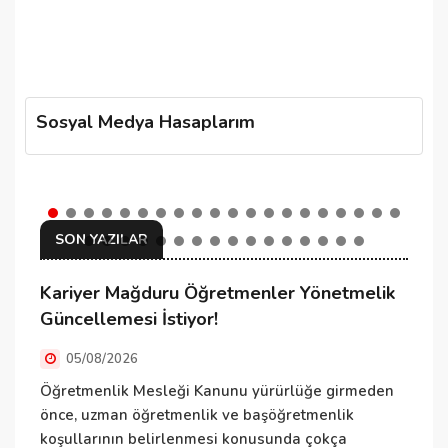
Sosyal Medya Hasaplarım
SON YAZILAR
Kariyer Mağduru Öğretmenler Yönetmelik
K
Güncellemesi İstiyor!
05/08/2026
K
d
Öğretmenlik Mesleği Kanunu yürürlüğe girmeden
m
önce, uzman öğretmenlik ve başöğretmenlik
koşullarının belirlenmesi konusunda çokça