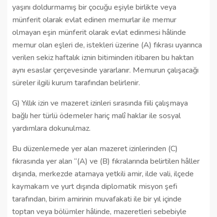
yaşını doldurmamış bir çocuğu eşiyle birlikte veya
münferit olarak evlat edinen memurlar ile memur
olmayan eşin münferit olarak evlat edinmesi hâlinde
memur olan eşleri de, istekleri üzerine (A) fıkrası uyarınca
verilen sekiz haftalık iznin bitiminden itibaren bu haktan
aynı esaslar çerçevesinde yararlanır. Memurun çalışacağı
süreler ilgili kurum tarafından belirlenir.
G) Yıllık izin ve mazeret izinleri sırasında fiili çalışmaya
bağlı her türlü ödemeler hariç malî haklar ile sosyal
yardımlara dokunulmaz.
Bu düzenlemede yer alan mazeret izinlerinden (C)
fıkrasında yer alan “(A) ve (B) fıkralarında belirtilen hâller
dışında, merkezde atamaya yetkili amir, ilde vali, ilçede
kaymakam ve yurt dışında diplomatik misyon şefi
tarafından, birim amirinin muvafakati ile bir yıl içinde
toptan veya bölümler hâlinde, mazeretleri sebebiyle