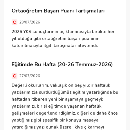
O
Ortaöğretim Başarı Puanı Tartışmaları
29/07/2026
K
y
2026 YKS sonuçlarının açıklanmasıyla birlikte her
h
yıl olduğu gibi ortaöğretim başarı puanının
Ö
kaldırılmasıyla ilgili tartışmalar alevlendi.
d
g
Eğitimde Bu Hafta (20-26 Temmuz-2026)
27/07/2026
Ö
Değerli okurlarım, yaklaşık on beş yıldır haftalık
yazılarımızla sürdürdüğümüz eğitim yazarlığında bu
K
haftadan itibaren yeni bir aşamaya geçmeyi;
ç
yazılarımızı, birisi eğitimde yaşanan haftalık
T
gelişmeleri değerlendirdiğimiz, diğeri de daha önce
t
yaptığımız gibi spesifik bir konuyu masaya
a
yatırdığımız yazı olmak üzere, ikiye çıkarmayı