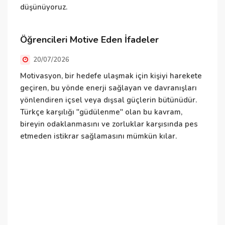
düşünüyoruz.
U
Öğrencileri Motive Eden İfadeler
20/07/2026
E
i
Motivasyon, bir hedefe ulaşmak için kişiyi harekete
i
geçiren, bu yönde enerji sağlayan ve davranışları
yönlendiren içsel veya dışsal güçlerin bütünüdür.
Türkçe karşılığı "güdülenme" olan bu kavram,
bireyin odaklanmasını ve zorluklar karşısında pes
etmeden istikrar sağlamasını mümkün kılar.