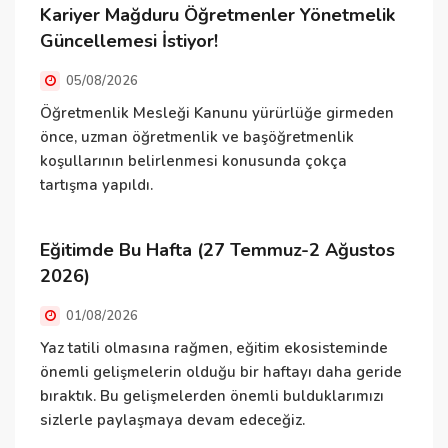
Kariyer Mağduru Öğretmenler Yönetmelik
K
Güncellemesi İstiyor!
05/08/2026
K
d
Öğretmenlik Mesleği Kanunu yürürlüğe girmeden
m
önce, uzman öğretmenlik ve başöğretmenlik
koşullarının belirlenmesi konusunda çokça
tartışma yapıldı.
Ö
Eğitimde Bu Hafta (27 Temmuz-2 Ağustos
İ
2026)
y
01/08/2026
ö
i
Yaz tatili olmasına rağmen, eğitim ekosisteminde
i
önemli gelişmelerin olduğu bir haftayı daha geride
bıraktık. Bu gelişmelerden önemli bulduklarımızı
sizlerle paylaşmaya devam edeceğiz.
D