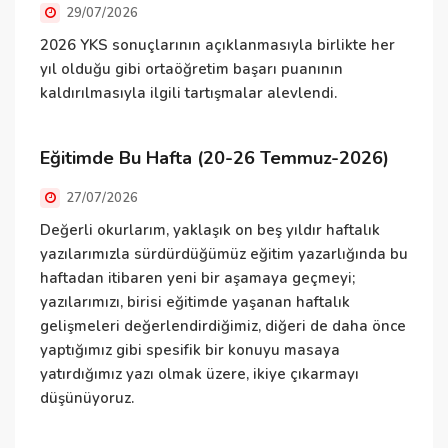
29/07/2026
K
y
2026 YKS sonuçlarının açıklanmasıyla birlikte her
h
yıl olduğu gibi ortaöğretim başarı puanının
Ö
kaldırılmasıyla ilgili tartışmalar alevlendi.
d
g
Eğitimde Bu Hafta (20-26 Temmuz-2026)
27/07/2026
Ö
Değerli okurlarım, yaklaşık on beş yıldır haftalık
yazılarımızla sürdürdüğümüz eğitim yazarlığında bu
K
haftadan itibaren yeni bir aşamaya geçmeyi;
ç
yazılarımızı, birisi eğitimde yaşanan haftalık
T
gelişmeleri değerlendirdiğimiz, diğeri de daha önce
t
yaptığımız gibi spesifik bir konuyu masaya
a
yatırdığımız yazı olmak üzere, ikiye çıkarmayı
düşünüyoruz.
U