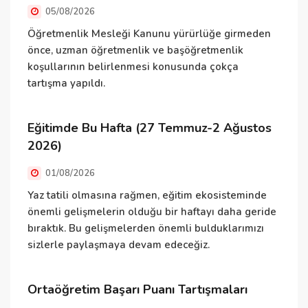
05/08/2026
K
d
Öğretmenlik Mesleği Kanunu yürürlüğe girmeden
m
önce, uzman öğretmenlik ve başöğretmenlik
koşullarının belirlenmesi konusunda çokça
tartışma yapıldı.
Ö
Eğitimde Bu Hafta (27 Temmuz-2 Ağustos
İ
2026)
y
01/08/2026
ö
i
Yaz tatili olmasına rağmen, eğitim ekosisteminde
i
önemli gelişmelerin olduğu bir haftayı daha geride
bıraktık. Bu gelişmelerden önemli bulduklarımızı
sizlerle paylaşmaya devam edeceğiz.
D
O
Ortaöğretim Başarı Puanı Tartışmaları