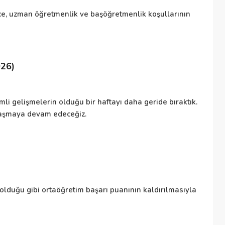
, uzman öğretmenlik ve başöğretmenlik koşullarının
Ki
pa
026)
Ö
li gelişmelerin olduğu bir haftayı daha geride bıraktık.
İş
ylaşmaya devam edeceğiz.
kı
et
Di
 olduğu gibi ortaöğretim başarı puanının kaldırılmasıyla
Ka
so