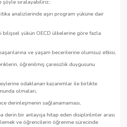
şöyle sıralayabiliriz;
tika analizlerinde aşırı program yüküne dair
 bilişsel yükün OECD ülkelerine göre fazla
aşarılarına ve yaşam becerilerine olumsuz etkisi,
eriklerin, öğrenilmiş çaresizlik duygusunu
zeylerine odaklanan kazanımlar ile birlikte
umunda olmaları,
rince derinleşmenin sağlanamaması,
 derin bir anlayışa hitap eden disiplinlinler arası
eslemek ve öğrencilerin öğrenme sürecinde