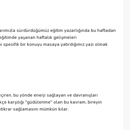
hu
Öğ
zılarımızla sürdürdüğümüz eğitim yazarlığında bu haftadan
i eğitimde yaşanan haftalık gelişmeleri
bi spesifik bir konuyu masaya yatırdığımız yazı olmak
Ka
öz
Ul
eçiren, bu yönde enerji sağlayan ve davranışları
Eğ
kçe karşılığı "güdülenme" olan bu kavram, bireyin
ya
stikrar sağlamasını mümkün kılar.