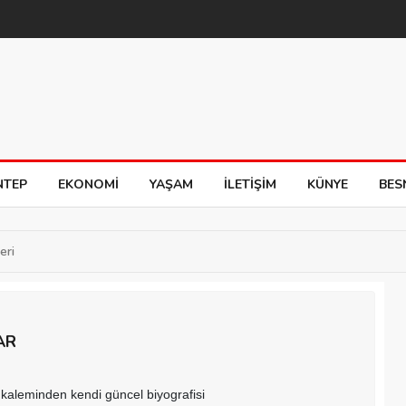
NTEP
EKONOMI
YAŞAM
İLETIŞIM
KÜNYE
BES
eri
AR
kaleminden kendi güncel biyografisi