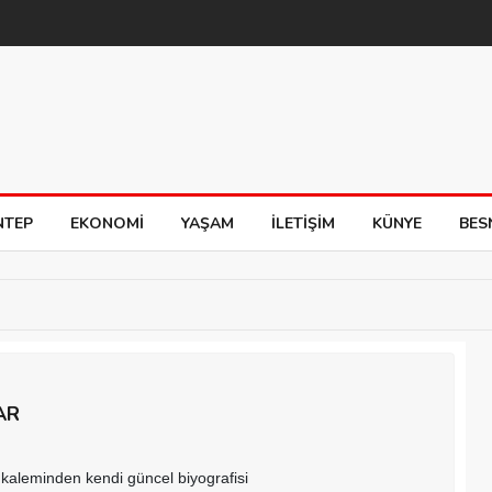
NTEP
EKONOMI
YAŞAM
İLETIŞIM
KÜNYE
BES
AR
kaleminden kendi güncel biyografisi