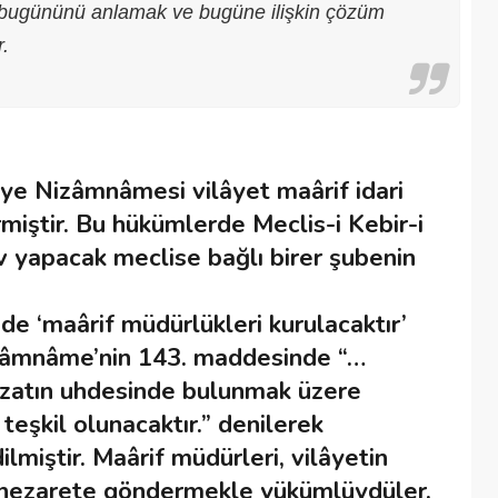
in bugününü anlamak ve bugüne ilişkin çözüm
r.
iye Nizâmnâmesi vilâyet maârif idari
rmiştir. Bu hükümlerde Meclis-i Kebir-i
v yapacak meclise bağlı birer şubenin
e ‘maârif müdürlükleri kurulacaktır’
izâmnâme’nin 143. maddesinde “…
r zatın uhdesinde bulunmak üzere
 teşkil olunacaktır.” denilerek
miştir. Maârif müdürleri, vilâyetin
ini nezarete göndermekle yükümlüydüler.