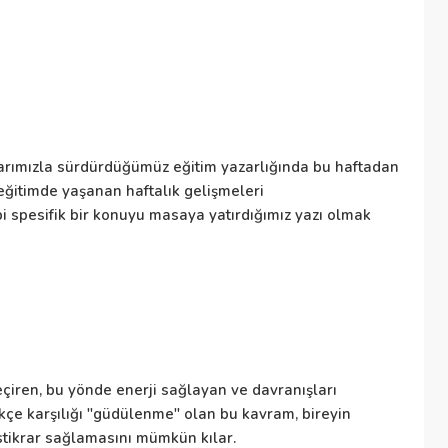
Ka
so
hu
Öğ
zılarımızla sürdürdüğümüz eğitim yazarlığında bu haftadan
i eğitimde yaşanan haftalık gelişmeleri
bi spesifik bir konuyu masaya yatırdığımız yazı olmak
Ka
öz
Ul
eçiren, bu yönde enerji sağlayan ve davranışları
Eğ
kçe karşılığı "güdülenme" olan bu kavram, bireyin
ya
stikrar sağlamasını mümkün kılar.