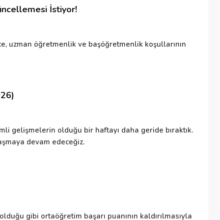
cellemesi İstiyor!
Ki
, uzman öğretmenlik ve başöğretmenlik koşullarının
Ki
pa
026)
Ö
li gelişmelerin olduğu bir haftayı daha geride bıraktık.
İş
ylaşmaya devam edeceğiz.
kı
et
Di
 olduğu gibi ortaöğretim başarı puanının kaldırılmasıyla