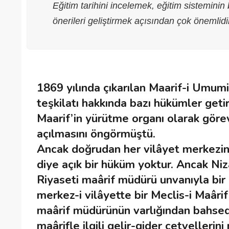
Eğitim tarihini incelemek, eğitim sistemin
önerileri geliştirmek açısından çok önemlidi
1869 yılında çıkarılan Maarif-i Umum
teşkilatı hakkında bazı hükümler geti
Maarif’in yürütme organı olarak göre
açılmasını öngörmüştü.
Ancak doğrudan her vilâyet merkezind
diye açık bir hüküm yoktur. Ancak N
Riyaseti maârif müdürü unvanıyla bi
merkez-i vilâyette bir Meclis-i Maârif
maârif müdürünün varlığından bahsedil
maârifle ilgili gelir-gider cetveller