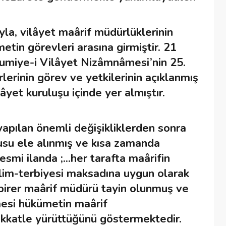
a, vilâyet maârif müdürlüklerinin
etin görevleri arasına girmiştir. 21
umiye-i Vilâyet Nizâmnâmesi’nin 25.
erinin görev ve yetkilerinin açıklanmış
âyet kuruluşu içinde yer almıştır.
yapılan önemli değişikliklerden sonra
onusu ele alınmış ve kısa zamanda
smi ilanda ;...her tarafta maârifin
alim-terbiyesi maksadına uygun olarak
birer maârif müdürü tayin olunmuş ve
mesi hükümetin maârif
dikkatle yürüttüğünü göstermektedir.