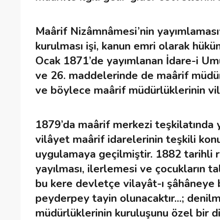
Maârif Nizâmnâmesi’nin yayımlamasıyl
kurulması işi, kanun emri olarak hüküm
Ocak 1871’de yayımlanan İdare-i Um
ve 26. maddelerinde de maârif müdürl
ve böylece maârif müdürlüklerinin vil
1879’da maârif merkezi teşkilatında 
vilâyet maârif idarelerinin teşkili k
uygulamaya geçilmiştir. 1882 tarihli re
yayılması, ilerlemesi ve çocukların t
bu kere devletçe vilayât-ı şâhâneye 
peyderpey tayin olunacaktır...; denil
müdürlüklerinin kuruluşunu özel bir 