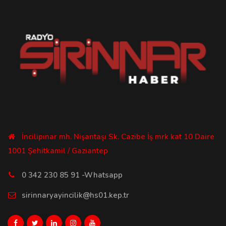
İncilipınar mh. Nişantaşı Sk. Cazibe İş mrk kat 10 Daire
1001 Şehitkamil / Gaziantep
0 342 230 85 91 -Whatsapp
sirinnaryayincilik@hs01.kep.tr