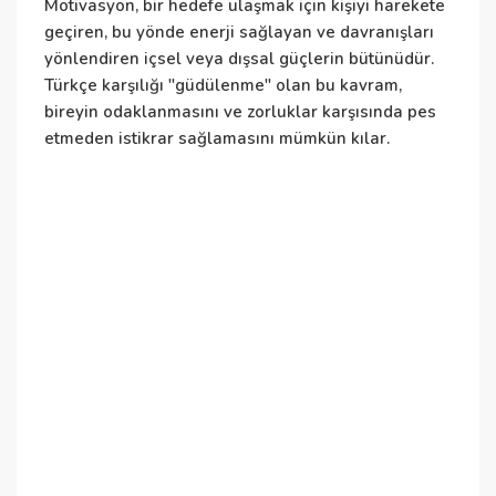
i
Motivasyon, bir hedefe ulaşmak için kişiyi harekete
i
geçiren, bu yönde enerji sağlayan ve davranışları
yönlendiren içsel veya dışsal güçlerin bütünüdür.
Türkçe karşılığı "güdülenme" olan bu kavram,
bireyin odaklanmasını ve zorluklar karşısında pes
etmeden istikrar sağlamasını mümkün kılar.