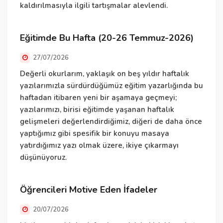
Ö
kaldırılmasıyla ilgili tartışmalar alevlendi.
d
g
Eğitimde Bu Hafta (20-26 Temmuz-2026)
27/07/2026
Ö
Değerli okurlarım, yaklaşık on beş yıldır haftalık
yazılarımızla sürdürdüğümüz eğitim yazarlığında bu
K
haftadan itibaren yeni bir aşamaya geçmeyi;
ç
yazılarımızı, birisi eğitimde yaşanan haftalık
T
gelişmeleri değerlendirdiğimiz, diğeri de daha önce
t
yaptığımız gibi spesifik bir konuyu masaya
a
yatırdığımız yazı olmak üzere, ikiye çıkarmayı
düşünüyoruz.
U
Öğrencileri Motive Eden İfadeler
20/07/2026
E