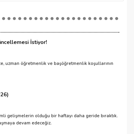
cellemesi İstiyor!
Ki
, uzman öğretmenlik ve başöğretmenlik koşullarının
Ki
pa
026)
Ö
li gelişmelerin olduğu bir haftayı daha geride bıraktık.
İş
ylaşmaya devam edeceğiz.
kı
et