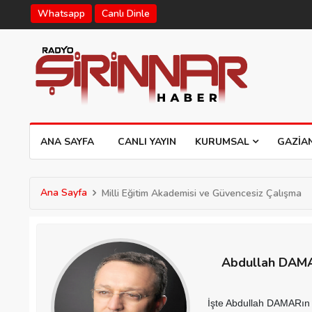
Whatsapp
Canlı Dinle
ANA SAYFA
CANLI YAYIN
KURUMSAL
GAZIA
Ana Sayfa
Milli Eğitim Akademisi ve Güvencesiz Çalışma
Abdullah DAM
İşte Abdullah DAMARın 