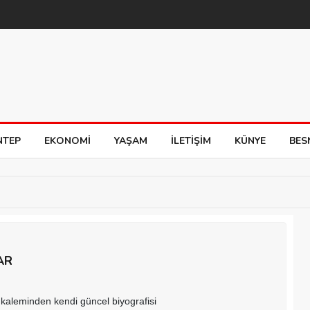
NTEP
EKONOMI
YAŞAM
İLETIŞIM
KÜNYE
BES
AR
kaleminden kendi güncel biyografisi