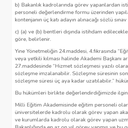
b) Bakanlık kadrolarında görev yapanlardan ist
personeli değerlendirme formu üzerinden yapıl
kontenjanın üç katı adayın alınacağı sözlü sına
c) (a) ve (b) bentleri dışında istihdam edilecekl
göre, belirlenir.
Yine Yönetmeliğin 24.maddesi, 4.fıkrasında “Eğit
veya yetkili kılması halinde Akademi Başkanı ar
27.maddesinde “Hizmet sözleşmesi yazılı olarak 
sözleşme imzalanabilir. Sözleşme süresinin son
sözleşme süresi üç aya kadar uzatılabilir.” hükü
Bu hükümleri birlikte değerlendirdiğimizde ilgin
Milli Eğitim Akademisinde eğitim personeli ol
üniversitelerde kadrolu olarak görev yapan akad
ve kurumlarda kadrolu olarak görev yapan uzm
Bakanlığında en az on yıl görev yapmış ve bu g