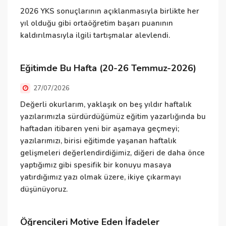
K
2026 YKS sonuçlarının açıklanmasıyla birlikte her
ç
yıl olduğu gibi ortaöğretim başarı puanının
T
kaldırılmasıyla ilgili tartışmalar alevlendi.
t
a
Eğitimde Bu Hafta (20-26 Temmuz-2026)
27/07/2026
U
Değerli okurlarım, yaklaşık on beş yıldır haftalık
yazılarımızla sürdürdüğümüz eğitim yazarlığında bu
E
haftadan itibaren yeni bir aşamaya geçmeyi;
i
yazılarımızı, birisi eğitimde yaşanan haftalık
i
gelişmeleri değerlendirdiğimiz, diğeri de daha önce
yaptığımız gibi spesifik bir konuyu masaya
yatırdığımız yazı olmak üzere, ikiye çıkarmayı
T
düşünüyoruz.
K
Öğrencileri Motive Eden İfadeler