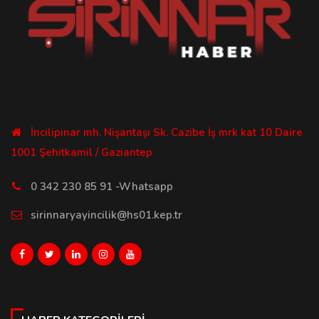
İncilipınar mh. Nişantaşı Sk. Cazibe İş mrk kat 10 Daire
1001 Şehitkamil / Gaziantep
0 342 230 85 91 -Whatsapp
sirinnaryayincilik@hs01.kep.tr