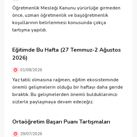
K
d
Öğretmenlik Mesleği Kanunu yürürlüğe girmeden
m
önce, uzman öğretmenlik ve başöğretmenlik
koşullarının belirlenmesi konusunda çokça
tartışma yapıldı.
D
O
Eğitimde Bu Hafta (27 Temmuz-2 Ağustos
2026)
K
01/08/2026
y
h
Yaz tatili olmasına rağmen, eğitim ekosisteminde
Ö
önemli gelişmelerin olduğu bir haftayı daha geride
d
bıraktık. Bu gelişmelerden önemli bulduklarımızı
g
sizlerle paylaşmaya devam edeceğiz.
Ö
Ortaöğretim Başarı Puanı Tartışmaları
29/07/2026