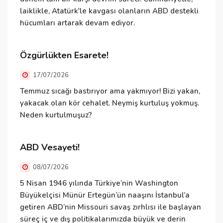
laiklikle, Atatürk'le kavgası olanların ABD destekli
T
hücumları artarak devam ediyor.
b
y
b
Özgürlükten Esarete!
k
ç
17/07/2026
d
Temmuz sıcağı bastırıyor ama yakmıyor! Bizi yakan,
g
yakacak olan kör cehalet. Neymiş kurtuluş yokmuş.
Neden kurtulmuşuz?
M
ABD Vesayeti!
A
08/07/2026
y
5 Nisan 1946 yılında Türkiye’nin Washington
Y
Büyükelçisi Münür Ertegün’ün naaşını İstanbul’a
getiren ABD’nin Missouri savaş zırhlısı ile başlayan
Ç
süreç iç ve dış politikalarımızda büyük ve derin