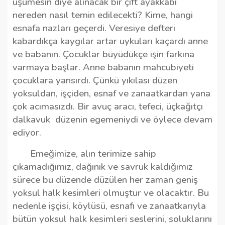
üşümesin diye alınacak bir çift ayakkabı
nereden nasıl temin edilecekti? Kime, hangi
esnafa nazları geçerdi. Veresiye defteri
kabardıkça kaygılar artar uykuları kaçardı anne
ve babanın. Çocuklar büyüdükçe işin farkına
varmaya başlar. Anne babanın mahcubiyeti
çocuklara yansırdı. Çünkü yıkılası düzen
yoksuldan, işçiden, esnaf ve zanaatkardan yana
çok acımasızdı. Bir avuç aracı, tefeci, üçkağıtçı
dalkavuk
düzenin egemeniydi ve öylece devam
ediyor.
Emeğimize, alın terimize sahip
çıkamadığımız, dağınık ve savruk kaldığımız
sürece bu düzende düzülen her zaman geniş
yoksul halk kesimleri olmuştur ve olacaktır. Bu
nedenle işçisi, köylüsü, esnafı ve zanaatkarıyla
bütün yoksul halk kesimleri seslerini, soluklarını