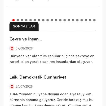
SON YAZILAR
Çevre ve İnsan…
N
07/08/2026
Dünyada var olan tüm canlıların içinde çevreye en
K
zararlı olan yaratık sanırım insanlardan oluşuyor.
o
o
a
Laik, Demokratik Cumhuriyet
e
24/07/2026
U
1946 Yılından bu yana devam eden siyasal yıkım
sürecinin sonuna geliyoruz. Geride bıraktığımız bu
dönem tam bir karşı devrim süreci. Cumhuriyetle,