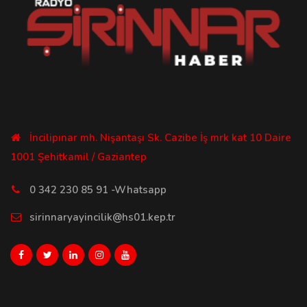
İncilipınar mh. Nişantaşı Sk. Cazibe İş mrk kat 10 Daire
1001 Şehitkamil / Gaziantep
0 342 230 85 91 -Whatsapp
sirinnaryayincilik@hs01.kep.tr