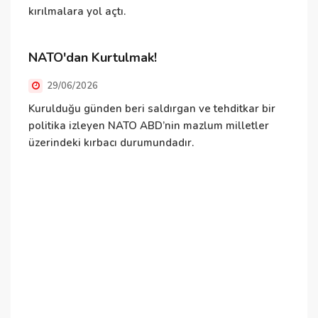
kırılmalara yol açtı.
Ç
NATO'dan Kurtulmak!
d
k
29/06/2026
k
Kurulduğu günden beri saldırgan ve tehditkar bir
politika izleyen NATO ABD’nin mazlum milletler
D
üzerindeki kırbacı durumundadır.
D
o
e
i