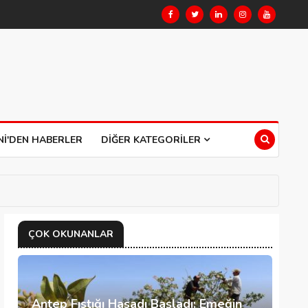
NI'DEN HABERLER
DIĞER KATEGORILER
ÇOK OKUNANLAR
Antep Fıstığı Hasadı Başladı: Emeğin