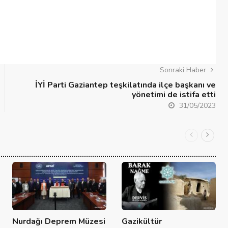
Şehitkamil Belediyesi işçi alımı
r
yapacak, işte şartlar
18/04/2025
Sonraki Haber
İYİ Parti Gaziantep teşkilatında ilçe başkanı ve
yönetimi de istifa etti
31/05/2023
Nurdağı Deprem Müzesi
Gazikültür