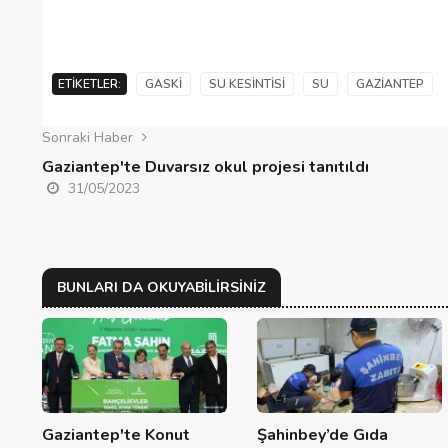
Gaziantep’te Toplu Ulaşım
Ücretlerine Yüzde 70 Zam Geliyo
ETIKETLER:
GASKİ
SU KESINTISI
SU
GAZIANTEP
28/01/2025
Sonraki Haber
Gaziantep'te Duvarsız okul projesi tanıtıldı
31/05/2023
BUNLARI DA OKUYABILIRSINIZ
Gaziantep'te Konut
Şahinbey’de Gıda