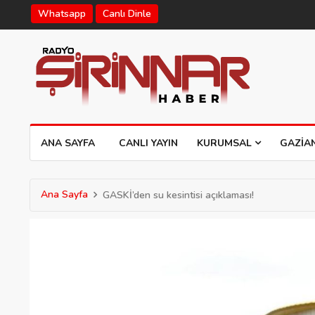
Whatsapp
Canlı Dinle
ANA SAYFA
CANLI YAYIN
KURUMSAL
GAZIA
Ana Sayfa
GASKİ’den su kesintisi açıklaması!