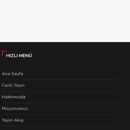
Hastanesi'nde Uyku
Vatandaşlık Müdürlüğü
Z
Laboratuvarı Hizmete
Yeni Hizmet Binasına
B
Açıldı
Taşındı
S
S
06/08/2026
06/08/2026
HIZLI MENÜ
Ana Sayfa
Canlı Yayın
Hakkımızda
Misyonumuz
Yayın Akışı