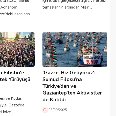
gütü (DSÖ) Genel
için İsrail'e gerçekleştirdiği ziyaretteki
s Adhanom
temaslarının ardından Mısır ...
e'deki insanların
 Filistin'e
'Gazze, Biz Geliyoruz':
tek Yürüyüşü
Sumud Filosu’na
Türkiye’den ve
Gaziantep’ten Aktivistler
esi ve Kudüs
de Katıldı
ğiyle, Gazze'de
06/09/2025
krize ...