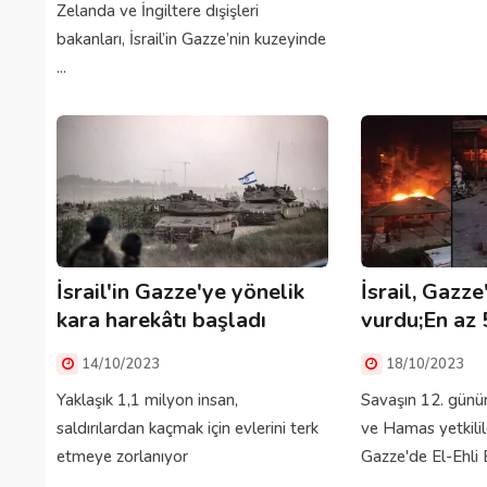
Zelanda ve İngiltere dışişleri
bakanları, İsrail’in Gazze’nin kuzeyinde
...
İsrail'in Gazze'ye yönelik
İsrail, Gazz
kara harekâtı başladı
vurdu;En az 5
14/10/2023
18/10/2023
Yaklaşık 1,1 milyon insan,
Savaşın 12. günün
saldırılardan kaçmak için evlerini terk
ve Hamas yetkililer
etmeye zorlanıyor
Gazze'de El-Ehli B