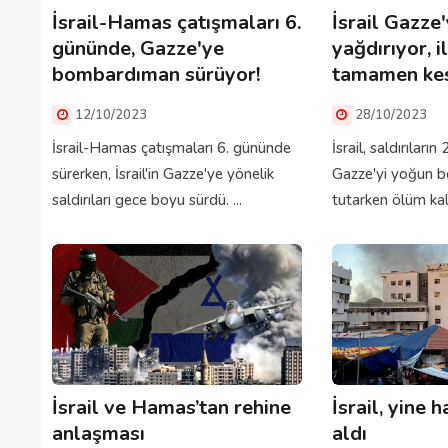
İsrail-Hamas çatışmaları 6.
İsrail Gazz
gününde, Gazze'ye
yağdırıyor, i
bombardıman sürüyor!
tamamen kes
12/10/2023
28/10/2023
İsrail-Hamas çatışmaları 6. gününde
İsrail, saldırıları
sürerken, İsrail'in Gazze'ye yönelik
Gazze'yi yoğun 
saldırıları gece boyu sürdü. ...
tutarken ölüm kalı
İsrail ve Hamas’tan rehine
İsrail, yine 
anlaşması
aldı