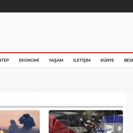
NTEP
EKONOMI
YAŞAM
İLETIŞIM
KÜNYE
BES