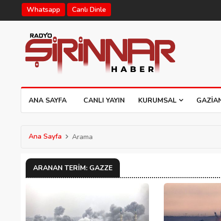
Whatsapp
Canlı Dinle
ANA SAYFA
CANLI YAYIN
KURUMSAL
GAZIA
Ana Sayfa
Arama
ARANAN TERIM: GAZZE