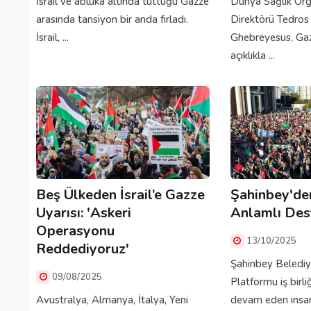
İsrail ve abluka altında tuttuğu Gazze
Dünya Sağlık Ör
arasında tansiyon bir anda fırladı.
Direktörü Tedro
İsrail, ...
Ghebreyesus, Gazz
açıklıkla ...
Beş Ülkeden İsrail’e Gazze
Şahinbey'den
Uyarısı: 'Askeri
Anlamlı Des
Operasyonu
13/10/2025
Reddediyoruz'
Şahinbey Belediy
09/08/2025
Platformu iş birli
Avustralya, Almanya, İtalya, Yeni
devam eden insani 