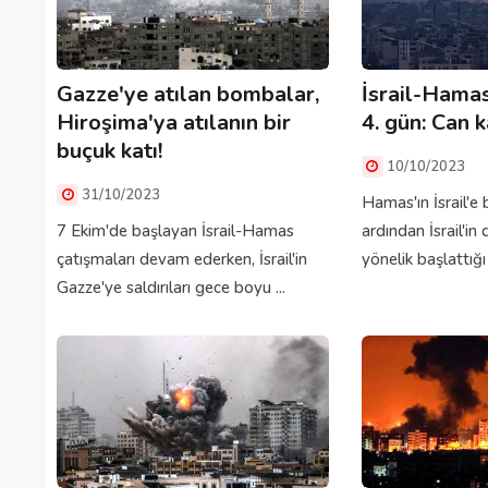
Gazze'ye atılan bombalar,
İsrail-Hama
Hiroşima'ya atılanın bir
4. gün: Can k
buçuk katı!
10/10/2023
31/10/2023
Hamas'ın İsrail'e b
7 Ekim'de başlayan İsrail-Hamas
ardından İsrail'in
çatışmaları devam ederken, İsrail'in
yönelik başlattığı s
Gazze'ye saldırıları gece boyu ...