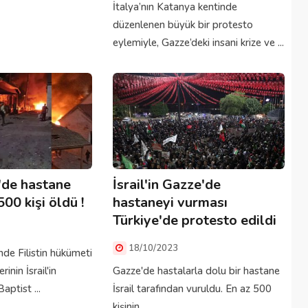
İtalya’nın Katanya kentinde
düzenlenen büyük bir protesto
eylemiyle, Gazze’deki insani krize ve ...
e'de hastane
İsrail'in Gazze'de
00 kişi öldü !
hastaneyi vurması
Türkiye'de protesto edildi
18/10/2023
de Filistin hükümeti
inin İsrail'in
Gazze'de hastalarla dolu bir hastane
aptist ...
İsrail tarafından vuruldu. En az 500
kişinin ...