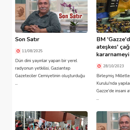
Son Satır
BM 'Gazze'd
ateşkes' çağ
11/08/2025
kararnameyi 
Dün dini yayınlar yapan bir yerel
28/10/2023
radyonun yetkilisi, Gaziantep
Gazeteciler Cemiyetinin oluşturduğu
Birleşmiş Milletl
...
Kurulu'nda yapıl
Gazze'de insani a
...