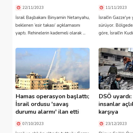
22/11/2023
11/11/2023
İsrail Başbakanı Binyamin Netanyahu,
İsrail'in Gazze'ye 
beklenen ‘esir takası’ açıklamasını
sürüyor. Bölgeden
yaptı. Rehinelerin kademeli olarak ...
göre, İsrail'in Kudü
Hamas operasyon başlattı;
DSÖ uyardı:
İsrail ordusu 'savaş
insanlar açlı
durumu alarmı' ilan etti
karşıya
07/10/2023
23/12/2023