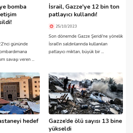
e'ye bomba
İsrail, Gazze'ye 12 bin ton
letişim
patlayıcı kullandı!
ildi!
25/10/2023
Son dönemde Gazze Şeridi'ne yönelik
n 22'nci gününde
İsrail'in saldırılarında kullanılan
bombardımana
patlayıcı miktarı, büyük bir ...
m savaşı veren ...
hastaneyi hedef
Gazze’de ölü sayısı 13 bine
yükseldi