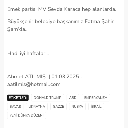
Emek partisi MV Sevda Karaca hep alanlarda.
Büyükşehir belediye başkanımız Fatma Şahin
Şam'da...
Hadi iyi haftalar...
Ahmet ATILMIŞ | 01.03.2025 -
aatilmis@hotmail.com
ETIKETLER:
DONALD TRUMP
ABD
EMPERYALIZM
SAVAŞ
UKRAYNA
GAZZE
RUSYA
İSRAIL
YENI DÜNYA DÜZENI