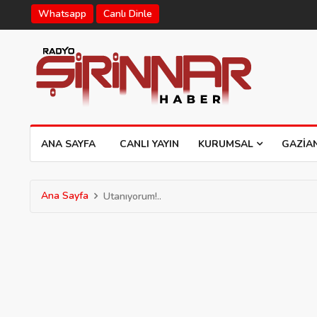
Whatsapp
Canlı Dinle
ANA SAYFA
CANLI YAYIN
KURUMSAL
GAZIA
Ana Sayfa
Utanıyorum!..