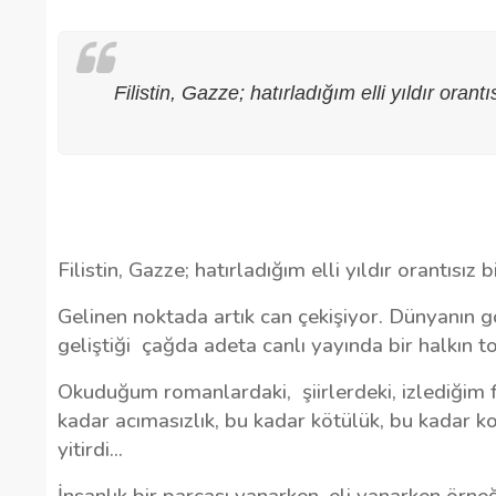
Filistin, Gazze; hatırladığım elli yıldır orant
Filistin, Gazze; hatırladığım elli yıldır orantısız 
Gelinen noktada artık can çekişiyor. Dünyanın g
geliştiği
çağda adeta canlı yayında bir halkın top
Gaziantep’te Toplu Ulaşım
Okuduğum romanlardaki,
şiirlerdeki, izlediğim
Ücretlerine Yüzde 70 Zam Geliyo
kadar acımasızlık, bu kadar kötülük, bu kadar k
yitirdi...
28/01/2025
İnsanlık bir parçası yanarken, eli yanarken örn