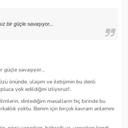
ısız bir güçle savaşıyor...
bir güçle savaşıyor...
özü önünde, ulaşım ve iletişimin bu denli
luca yok edildiğini izliyoruz!..
Şehitkamil Belediyesi işçi alımı
 filmlerin, dinlediğim masalların hiç birinde bu
r
yapacak, işte şartlar
orkaklık yoktu. Benim için birçok kavram anlamını
18/04/2025
eğin, gözü yanarken, böbreği vs. yanarken kendi