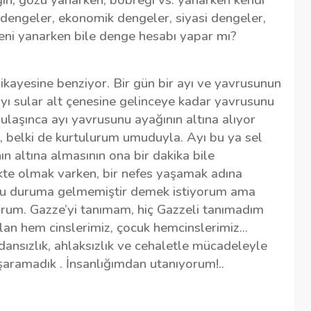
s dengeler, ekonomik dengeler, siyasi dengeler,
deni yanarken bile denge hesabı yapar mı?
ikayesine benziyor. Bir gün bir ayı ve yavrusunun
yı sular alt çenesine gelinceye kadar yavrusunu
ulaşınca ayı yavrusunu ayağının altına alıyor
, belki de kurtulurum umuduyla. Ayı bu ya sel
n altına almasının ona bir dakika bile
ikte olmak varken, bir nefes yaşamak adına
ık bu duruma gelmemiştir demek istiyorum ama
yorum. Gazze’yi tanımam, hiç Gazzeli tanımadım
n hem cinslerimiz, çocuk hemcinslerimiz...
dansızlık, ahlaksızlık ve cehaletle mücadeleyle
şaramadık . İnsanlığımdan utanıyorum!..