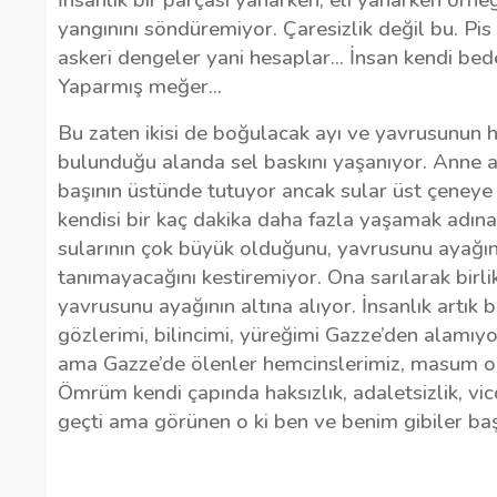
yangınını söndüremiyor. Çaresizlik değil bu. Pi
askeri dengeler yani hesaplar... İnsan kendi be
Yaparmış meğer...
Bu zaten ikisi de boğulacak ayı ve yavrusunun h
bulunduğu alanda sel baskını yaşanıyor. Anne a
başının üstünde tutuyor ancak sular üst çeneye 
kendisi bir kaç dakika daha fazla yaşamak adına
sularının çok büyük olduğunu, yavrusunu ayağını
tanımayacağını kestiremiyor. Ona sarılarak birl
yavrusunu ayağının altına alıyor. İnsanlık art
gözlerimi, bilincimi, yüreğimi Gazze’den alamı
ama Gazze’de ölenler hemcinslerimiz, masum ola
Ömrüm kendi çapında haksızlık, adaletsizlik, vic
geçti ama görünen o ki ben ve benim gibiler ba