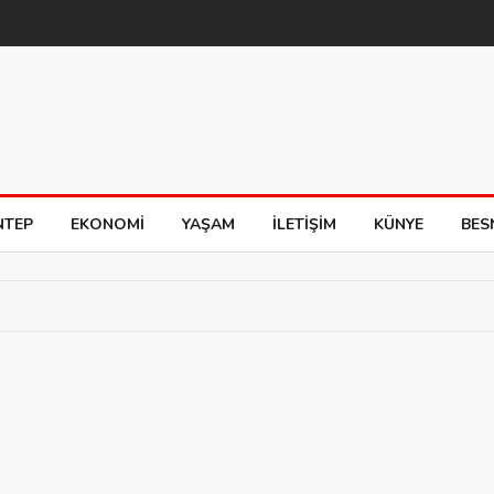
NTEP
EKONOMI
YAŞAM
İLETIŞIM
KÜNYE
BES