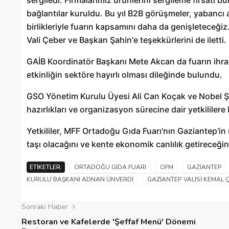
bağlantılar kuruldu. Bu yıl B2B görüşmeler, yabancı al
birlikleriyle fuarın kapsamını daha da genişleteceğiz.
Vali Çeber ve Başkan Şahin'e teşekkürlerini de iletti.
GAİB Koordinatör Başkanı Mete Akcan da fuarın ihrac
etkinliğin sektöre hayırlı olması dileğinde bulundu.
GSO Yönetim Kurulu Üyesi Ali Can Koçak ve Nobel Şir
hazırlıkları ve organizasyon sürecine dair yetkililere
Yetkililer, MFF Ortadoğu Gıda Fuarı'nın Gaziantep'in 
taşı olacağını ve kente ekonomik canlılık getireceğini
ETIKETLER:
ORTADOĞU GIDA FUARI
OFM
GAZIANTEP
KURULU BAŞKANI ADNAN ÜNVERDI
GAZIANTEP VALISI KEMAL 
Sonraki Haber
Restoran ve Kafelerde 'Şeffaf Menü' Dönemi