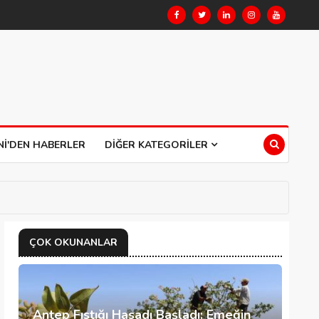
NI'DEN HABERLER
DIĞER KATEGORILER
ÇOK OKUNANLAR
Antep Fıstığı Hasadı Başladı: Emeğin