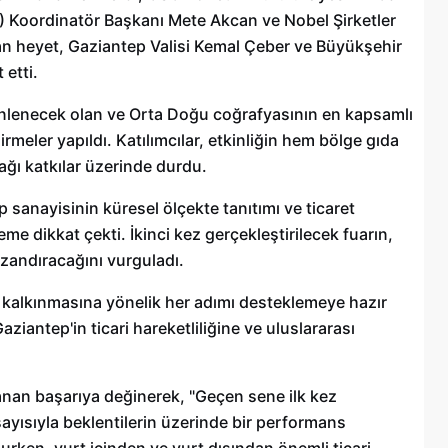
) Koordinatör Başkanı Mete Akcan ve Nobel Şirketler
Şehitkamil Belediyesi işçi alımı
n heyet, Gaziantep Valisi Kemal Çeber ve Büyükşehir
r
yapacak, işte şartlar
etti.
18/04/2025
nlenecek olan ve Orta Doğu coğrafyasının en kapsamlı
rmeler yapıldı. Katılımcılar, etkinliğin hem bölge gıda
ı katkılar üzerinde durdu.
 sanayisinin küresel ölçekte tanıtımı ve ticaret
me dikkat çekti. İkinci kez gerçekleştirilecek fuarın,
azandıracağını vurguladı.
 kalkınmasına yönelik her adımı desteklemeye hazır
ziantep'in ticari hareketliliğine ve uluslararası
anan başarıya değinerek, "Geçen sene ilk kez
ayısıyla beklentilerin üzerinde bir performans
ulurken, yurt içinden ve yurt dışından önemli ticari