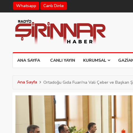
Whatsapp
Canlı Dinle
ANA SAYFA
CANLI YAYIN
KURUMSAL
GAZIA
Ana Sayfa
Ortadoğu Gıda Fuarı'na Vali Çeber ve Başkan 