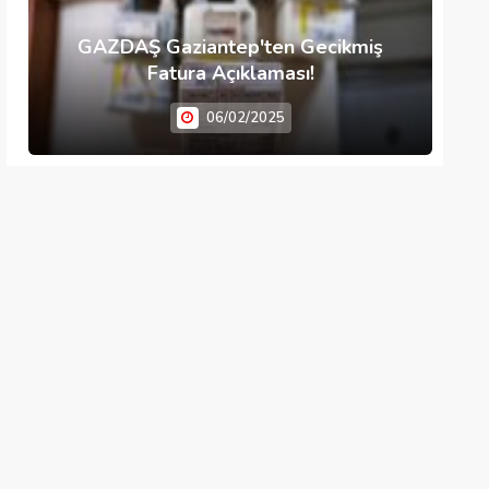
GAZDAŞ Gaziantep'ten Gecikmiş
Fatura Açıklaması!
06/02/2025