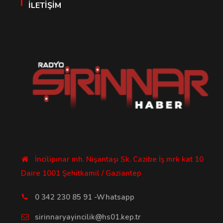
İLETIŞIM
İncilipınar mh. Nişantaşı Sk. Cazibe İş mrk kat 10
Daire 1001 Şehitkamil / Gaziantep
0 342 230 85 91 -Whatsapp
sirinnaryayincilik@hs01.kep.tr