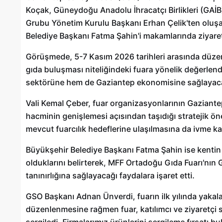
Koçak, Güneydoğu Anadolu İhracatçı Birlikleri (GAİB
Gaziantep’te Toplu Ulaşım
Grubu Yönetim Kurulu Başkanı Erhan Çelik'ten oluşa
Ücretlerine Yüzde 70 Zam Geliyo
Belediye Başkanı Fatma Şahin'i makamlarında ziyaret 
28/01/2025
Görüşmede, 5-7 Kasım 2026 tarihleri arasında düze
gıda buluşması niteliğindeki fuara yönelik değerlendi
sektörüne hem de Gaziantep ekonomisine sağlayacağ
Vali Kemal Çeber, fuar organizasyonlarının Gaziantep
hacminin genişlemesi açısından taşıdığı stratejik öne
mevcut fuarcılık hedeflerine ulaşılmasına da ivme k
Büyükşehir Belediye Başkanı Fatma Şahin ise kentin
olduklarını belirterek, MFF Ortadoğu Gıda Fuarı'nın Ga
tanınırlığına sağlayacağı faydalara işaret etti.
GSO Başkanı Adnan Ünverdi, fuarın ilk yılında yakal
düzenlenmesine rağmen fuar, katılımcı ve ziyaretçi s
sergiledi. Firmalarımız ürünlerini sergileme fırsatı b