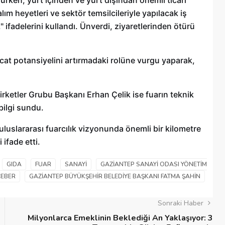
ım heyetleri ve sektör temsilcileriyle yapılacak iş
" ifadelerini kullandı. Ünverdi, ziyaretlerinden ötürü
at potansiyelini artırmadaki rolüne vurgu yaparak,
ketler Grubu Başkanı Erhan Çelik ise fuarın teknik
 bilgi sundu.
uluslararası fuarcılık vizyonunda önemli bir kilometre
 ifade etti.
GIDA
FUAR
SANAYI
GAZIANTEP SANAYI ODASI YÖNETIM
ÇEBER
GAZIANTEP BÜYÜKŞEHIR BELEDIYE BAŞKANI FATMA ŞAHIN
Sonraki Haber
Milyonlarca Emeklinin Beklediği An Yaklaşıyor: 3