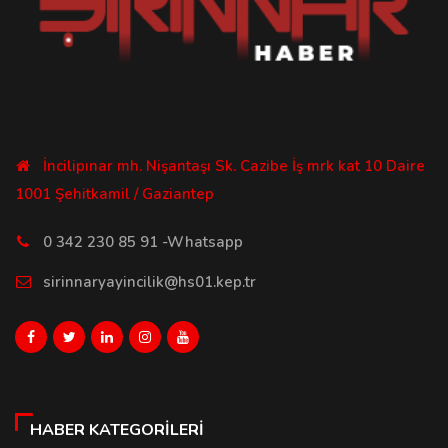
İncilipınar mh. Nişantaşı Sk. Cazibe İş mrk kat 10 Daire
1001 Şehitkamil / Gaziantep
0 342 230 85 91 -Whatsapp
sirinnaryayincilik@hs01.kep.tr
HABER KATEGORILERI