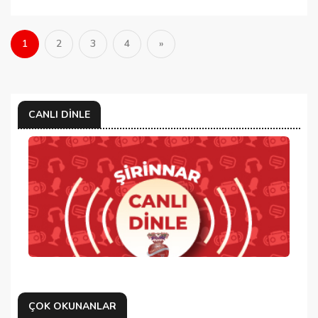
1
2
3
4
»
CANLI DINLE
ÇOK OKUNANLAR