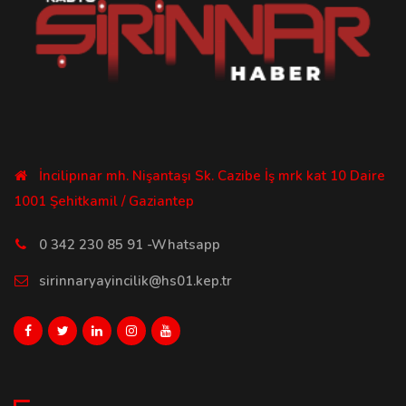
İncilipınar mh. Nişantaşı Sk. Cazibe İş mrk kat 10 Daire
1001 Şehitkamil / Gaziantep
0 342 230 85 91 -Whatsapp
sirinnaryayincilik@hs01.kep.tr