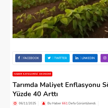
FACEBOOK
TWITTER
LINKEDIN
HABER KATEGORISI: EKONOMI
Tarımda Maliyet Enflasyonu Sü
Yüzde 40 Arttı
06/11/2025
Bu Haber
661
Defa Görüntülendi.