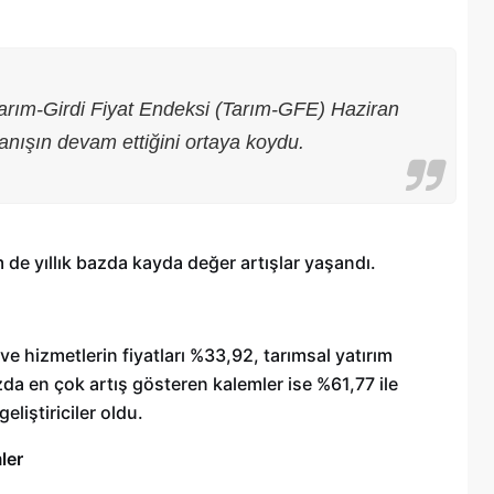
Tarım-Girdi Fiyat Endeksi (Tarım-GFE) Haziran
rmanışın devam ettiğini ortaya koydu.
 de yıllık bazda kayda değer artışlar yaşandı.
ve hizmetlerin fiyatları %33,92, tarımsal yatırım
Şehitkamil Belediyesi işçi alımı
da en çok artış gösteren kalemler ise %61,77 ile
r
yapacak, işte şartlar
liştiriciler oldu.
18/04/2025
ler