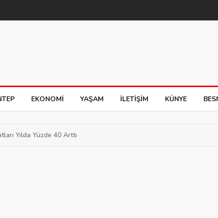
NTEP
EKONOMI
YAŞAM
İLETIŞIM
KÜNYE
BES
ları Yılda Yüzde 40 Arttı