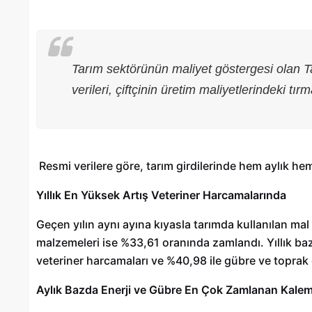
Tarım sektörünün maliyet göstergesi olan 
verileri, çiftçinin üretim maliyetlerindeki tı
Resmi verilere göre, tarım girdilerinde hem aylık hem
Yıllık En Yüksek Artış Veteriner Harcamalarında
Geçen yılın aynı ayına kıyasla tarımda kullanılan mal 
Gaziantep’te Toplu Ulaşım
malzemeleri ise %33,61 oranında zamlandı. Yıllık baz
Ücretlerine Yüzde 70 Zam Geliyo
veteriner harcamaları ve %40,98 ile gübre ve toprak ge
28/01/2025
Aylık Bazda Enerji ve Gübre En Çok Zamlanan Kalem