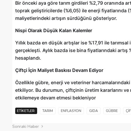
Bir önceki aya göre tarım girdileri %2,79 oranında ar
toprak geliştiricilerde (%6,05) ile enerji fiyatlarında 
maliyetlerindeki artışın sürdüğünü gösteriyor.
Nispi Olarak Düşük Kalan Kalemler
Yıllık bazda en düşük artışlar ise %17,91 ile tarımsal
gerçekleşti. Aylık bazda ise bina fiyatlarındaki artı
hesaplandı.
Çiftçi İçin Maliyet Baskısı Devam Ediyor
Özellikle gübre, enerji ve veteriner harcamalarındaki
etkiliyor. Bu durumun, çiftçinin üretim kararlarını ve
etkilemeye devam etmesi bekleniyor
ETIKETLER:
TARIM
ENFLASYON
GIDA
GÜBRE
ÇIF
Sonraki Haber