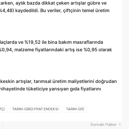
tarken, aylık bazda dikkat çeken artışlar gübre ve
(%4,48) kaydedildi. Bu veriler, çiftçinin temel üretim
 ilaçlarda ve %19,52 ile bina bakım masraflarında
ş %0,94, malzeme fiyatlarındaki artış ise %0,95 olarak
 keskin artışlar, tarımsal üretim maliyetlerini doğrudan
 nihayetinde tüketiciye yansıyan gıda fiyatlarını
TÇI
TARIM-GIRDI FIYAT ENDEKSI
TARIM-GFE
Sonraki Haber