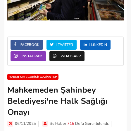
FACEBOOK
TWITTER
LINKEDIN
INSTAGRAM
WHATSAPP
HABER KATEGORISI: GAZIANTEP
Mahkemeden Şahinbey
Belediyesi'ne Halk Sağlığı
Onayı
06/11/2025
Bu Haber
715
Defa Görüntülendi.