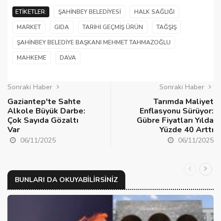
ETIKETLER:
ŞAHINBEY BELEDIYESI
HALK SAĞLIĞI
MARKET
GIDA
TARIHI GEÇMIŞ ÜRÜN
TAĞŞIŞ
ŞAHINBEY BELEDIYE BAŞKANI MEHMET TAHMAZOĞLU
MAHKEME
DAVA
Sonraki Haber
Sonraki Haber
Gaziantep'te Sahte
Tarımda Maliyet
Alkole Büyük Darbe:
Enflasyonu Sürüyor:
Çok Sayıda Gözaltı
Gübre Fiyatları Yılda
Var
Yüzde 40 Arttı
06/11/2025
06/11/2025
BUNLARI DA OKUYABILIRSINIZ