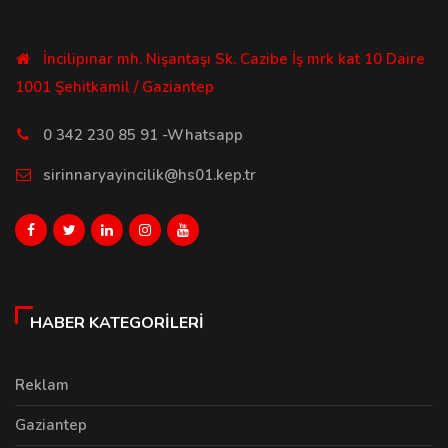
İncilipınar mh. Nişantaşı Sk. Cazibe İş mrk kat 10 Daire
1001 Şehitkamil / Gaziantep
0 342 230 85 91 -Whatsapp
sirinnaryayincilik@hs01.kep.tr
HABER KATEGORILERI
Reklam
Gaziantep