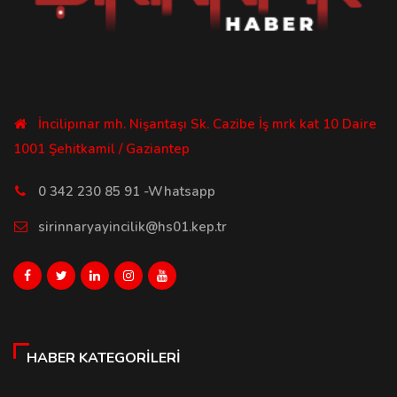
İncilipınar mh. Nişantaşı Sk. Cazibe İş mrk kat 10 Daire
1001 Şehitkamil / Gaziantep
0 342 230 85 91 -Whatsapp
sirinnaryayincilik@hs01.kep.tr
HABER KATEGORILERI