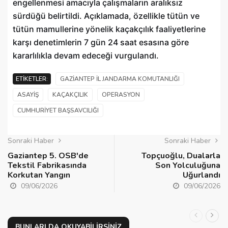
engellenmesi amacıyla çalışmaların aralıksız
sürdüğü belirtildi. Açıklamada, özellikle tütün ve
tütün mamullerine yönelik kaçakçılık faaliyetlerine
karşı denetimlerin 7 gün 24 saat esasına göre
kararlılıkla devam edeceği vurgulandı.
ETIKETLER:
GAZIANTEP İL JANDARMA KOMUTANLIĞI
ASAYIŞ
KAÇAKÇILIK
OPERASYON
CUMHURIYET BAŞSAVCILIĞI
Sonraki Haber
Sonraki Haber
Gaziantep 5. OSB'de
Topçuoğlu, Dualarla
Tekstil Fabrikasında
Son Yolculuğuna
Korkutan Yangın
Uğurlandı
09/06/2026
09/06/2026
BUNLARI DA OKUYABILIRSINIZ