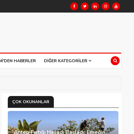
NI'DEN HABERLER
DIĞER KATEGORILER
ÇOK OKUNANLAR
Antep Fıstığı Hasadı Başladı: Emeğin