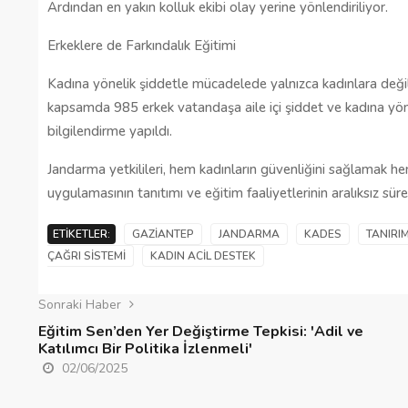
Ardından en yakın kolluk ekibi olay yerine yönlendiriliyor.
Gaziantep’te Toplu Ulaşım
Erkeklere de Farkındalık Eğitimi
Ücretlerine Yüzde 70 Zam Geliyo
Kadına yönelik şiddetle mücadelede yalnızca kadınlara değil, 
28/01/2025
kapsamda 985 erkek vatandaşa aile içi şiddet ve kadına yön
bilgilendirme yapıldı.
Jandarma yetkilileri, hem kadınların güvenliğini sağlamak 
uygulamasının tanıtımı ve eğitim faaliyetlerinin aralıksız sürec
ETIKETLER:
GAZIANTEP
JANDARMA
KADES
TANIRI
ÇAĞRI SISTEMI
KADIN ACIL DESTEK
Sonraki Haber
Eğitim Sen’den Yer Değiştirme Tepkisi: 'Adil ve
Katılımcı Bir Politika İzlenmeli'
02/06/2025