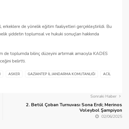
Şehitkamil Belediyesi işçi alımı
r
yapacak, işte şartlar
erkeklere de yönelik eğitim faaliyetleri gerçekleştirildi. Bu
18/04/2025
elik şiddetin toplumsal ve hukuki sonuçları hakkında
hem de toplumda bilinç düzeyini artırmak amacıyla KADES
eğini belirtti.
M
ASKER
GAZIANTEP İL JANDARMA KOMUTANLIĞI
ACIL
Sonraki Haber
2. Betül Çoban Turnuvası Sona Erdi; Merinos
Voleybol Şampiyon
02/06/2025