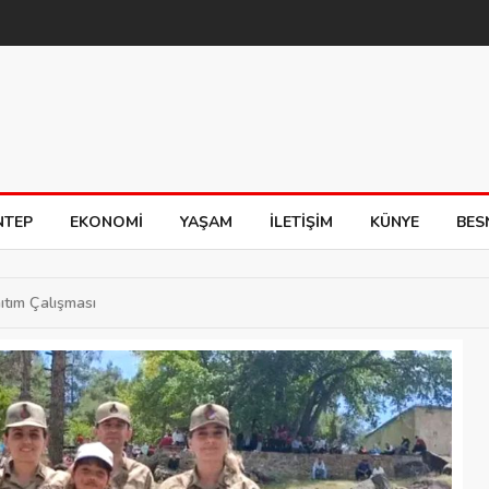
NTEP
EKONOMI
YAŞAM
İLETIŞIM
KÜNYE
BES
tım Çalışması