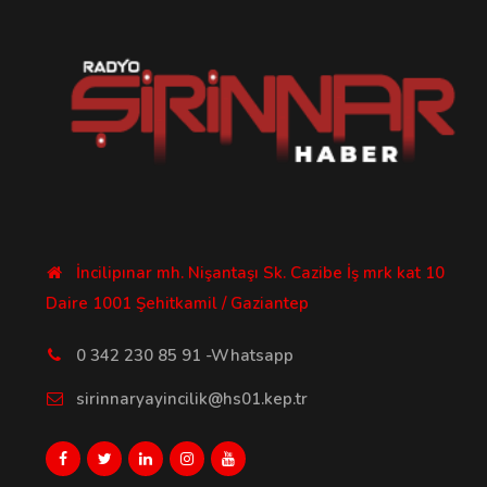
İncilipınar mh. Nişantaşı Sk. Cazibe İş mrk kat 10
Daire 1001 Şehitkamil / Gaziantep
0 342 230 85 91 -Whatsapp
sirinnaryayincilik@hs01.kep.tr