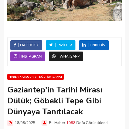
FACEBOOK
TWITTER
LINKEDIN
INSTAGRAM
WHATSAPP
HABER KATEGORISI: KÜLTÜR-SANAT
Gaziantep'in Tarihi Mirası
Dülük; Göbekli Tepe Gibi
Dünyaya Tanıtılacak
18/08/2025
Bu Haber
1088
Defa Görüntülendi.