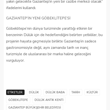
yakın gelecekte Gaziantep’in yeni bir cazibe merkezi olacak”
ifadelerini kullandı.
GAZİANTEP’İN YENİ GÖBEKLİTEPE’Sİ
Göbeklitepe’nin dünya turizminde yarattığı etkinin bir
benzerinin Dülük için de hedeflendiğini belirten yetkililer, bu
projenin hayata geçmesiyle birlikte Gaziantep’in sadece
gastronomisiyle değil, aynı zamanda tarih ve inanç
turizmiyle de uluslararası bir marka haline geleceğini
vurguluyor.
ETIKETLER:
DÜLÜK
DÜLÜK BABA
TARIH
KÜLTÜR
GÖBEKLITEPE
DÜLÜK ANTIK KENTI
GAZIANTEP BÜYÜKŞEHIR BELEDIYESI