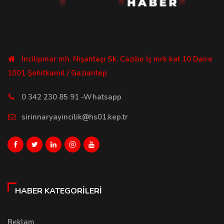
İncilipınar mh. Nişantaşı Sk. Cazibe İş mrk kat 10 Daire
1001 Şehitkamil / Gaziantep
0 342 230 85 91 -Whatsapp
sirinnaryayincilik@hs01.kep.tr
HABER KATEGORILERI
Reklam