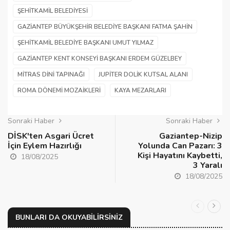
ŞEHITKAMIL BELEDIYESI
GAZIANTEP BÜYÜKŞEHIR BELEDIYE BAŞKANI FATMA ŞAHIN
ŞEHITKAMIL BELEDIYE BAŞKANI UMUT YILMAZ
GAZIANTEP KENT KONSEYI BAŞKANI ERDEM GÜZELBEY
MITRAS DINI TAPINAĞI
JUPITER DOLIK KUTSAL ALANI
ROMA DÖNEMI MOZAIKLERI
KAYA MEZARLARI
Sonraki Haber
Sonraki Haber
DİSK'ten Asgari Ücret
Gaziantep-Nizip
İçin Eylem Hazırlığı
Yolunda Can Pazarı: 3
Kişi Hayatını Kaybetti,
18/08/2025
3 Yaralı
18/08/2025
BUNLARI DA OKUYABILIRSINIZ