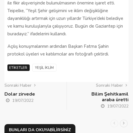
ile fikir alışverişinde bulunulmasının önemine işaret etti.
Teipelke, “Yeşil Şehir gelişimini ve iklim değişikliğine
dayanıklılığı artırmak için uzun yıllardır Türkiye’deki belediye
ve kamu kuruluşlarıyla çalışıyoruz. Bugün de Gaziantep için
buradayız.” ifadelerini kullandı.
Açılış konuşmalarının ardından Başkan Fatma Şahin
protokol üyeleri ve katılımcılar anı fotoğrafı çektirdi.
ETIKETLER:
YEŞIL IKLIM
Sonraki Haber
Sonraki Haber
Dolar zirvede
Bilim Şehitkamil
araba üretti
19/07/2022
19/07/2022
BUNLARI DA OKUYABILIRSINIZ