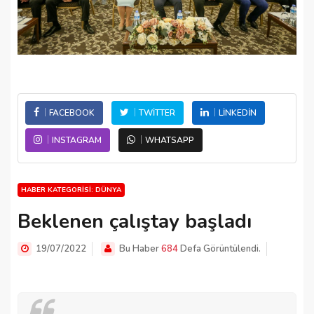
FACEBOOK
TWITTER
LINKEDIN
INSTAGRAM
WHATSAPP
HABER KATEGORISI: DÜNYA
Beklenen çalıştay başladı
19/07/2022
Bu Haber
684
Defa Görüntülendi.