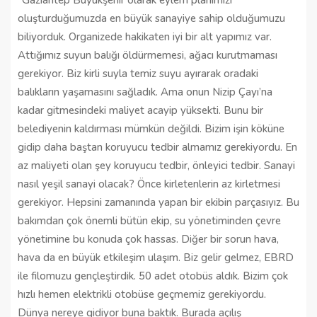
“Gaziantep Büyükşehir olarak eylem planımızı
oluşturduğumuzda en büyük sanayiye sahip olduğumuzu
biliyorduk. Organizede hakikaten iyi bir alt yapımız var.
Attığımız suyun balığı öldürmemesi, ağacı kurutmaması
gerekiyor. Biz kirli suyla temiz suyu ayırarak oradaki
balıkların yaşamasını sağladık. Ama onun Nizip Çayı’na
kadar gitmesindeki maliyet acayip yüksekti. Bunu bir
belediyenin kaldırması mümkün değildi. Bizim işin köküne
gidip daha baştan koruyucu tedbir almamız gerekiyordu. En
az maliyeti olan şey koruyucu tedbir, önleyici tedbir. Sanayi
nasıl yeşil sanayi olacak? Önce kirletenlerin az kirletmesi
gerekiyor. Hepsini zamanında yapan bir ekibin parçasıyız. Bu
bakımdan çok önemli bütün ekip, su yönetiminden çevre
yönetimine bu konuda çok hassas. Diğer bir sorun hava,
hava da en büyük etkileşim ulaşım. Biz gelir gelmez, EBRD
ile filomuzu gençleştirdik. 50 adet otobüs aldık. Bizim çok
hızlı hemen elektrikli otobüse geçmemiz gerekiyordu.
Dünya nereye gidiyor buna baktık. Burada açılış