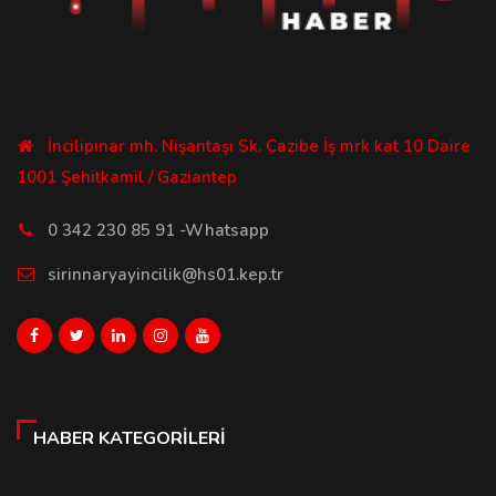
İncilipınar mh. Nişantaşı Sk. Cazibe İş mrk kat 10 Daire
1001 Şehitkamil / Gaziantep
0 342 230 85 91 -Whatsapp
sirinnaryayincilik@hs01.kep.tr
HABER KATEGORILERI