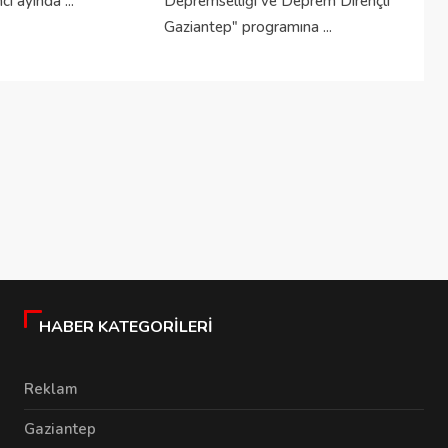
i ayında ...
Depremselliği ve Deprem Dirençli
Gaziantep" programına ...
HABER KATEGORILERI
Reklam
Gaziantep