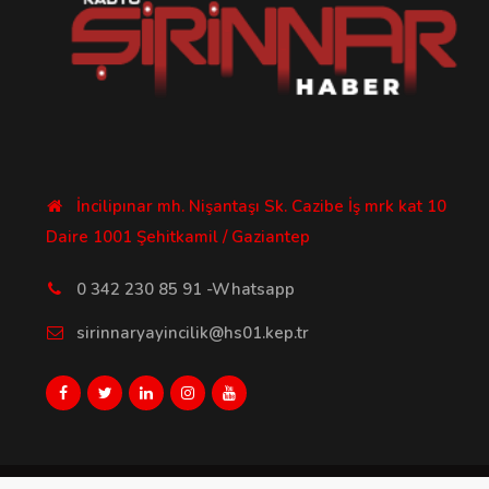
İncilipınar mh. Nişantaşı Sk. Cazibe İş mrk kat 10
Daire 1001 Şehitkamil / Gaziantep
0 342 230 85 91 -Whatsapp
sirinnaryayincilik@hs01.kep.tr