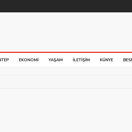
NTEP
EKONOMI
YAŞAM
İLETIŞIM
KÜNYE
BES