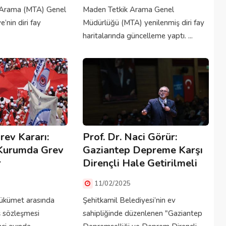
 Arama (MTA) Genel
Maden Tetkik Arama Genel
’nin diri fay
Müdürlüğü (MTA) yenilenmiş diri fay
haritalarında güncelleme yaptı. ...
rev Kararı:
Prof. Dr. Naci Görür:
 Kurumda Grev
Gaziantep Depreme Karşı
r
Dirençli Hale Getirilmeli
11/02/2025
 hükümet arasında
Şehitkamil Belediyesi’nin ev
ş sözleşmesi
sahipliğinde düzenlenen "Gaziantep