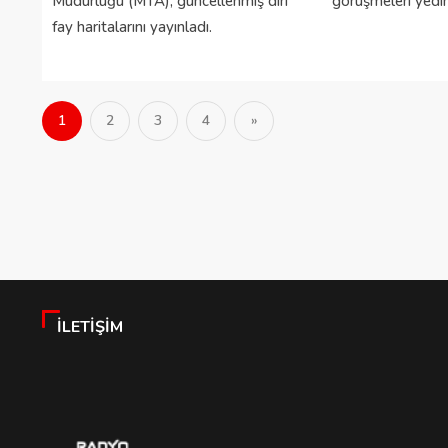
Müdürlüğü (MTA), güncellenmiş diri
görüşmeleri yedinc
fay haritalarını yayınladı.
1
2
3
4
»
İLETIŞIM