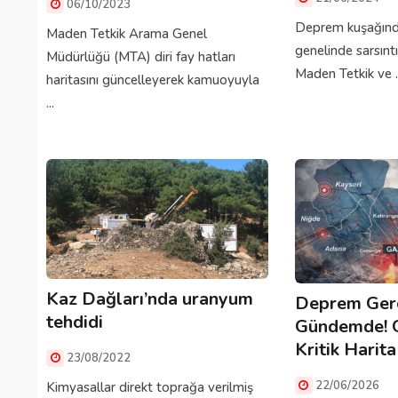
06/10/2023
Deprem kuşağında
Maden Tetkik Arama Genel
genelinde sarsınt
Müdürlüğü (MTA) diri fay hatları
Maden Tetkik ve ..
haritasını güncelleyerek kamuoyuyla
...
Kaz Dağları’nda uranyum
Deprem Gerç
tehdidi
Gündemde! G
Kritik Harita
23/08/2022
22/06/2026
Kimyasallar direkt toprağa verilmiş