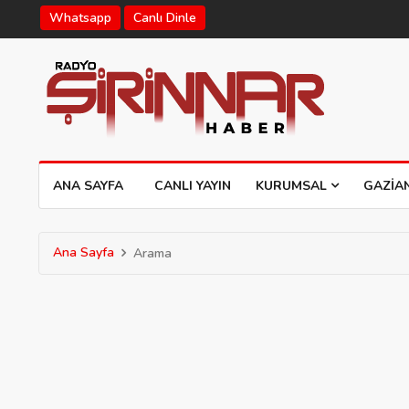
Whatsapp
Canlı Dinle
ANA SAYFA
CANLI YAYIN
KURUMSAL
GAZIA
Ana Sayfa
Arama