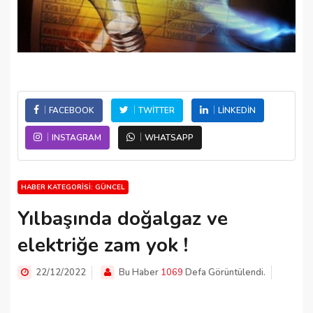
FACEBOOK
TWITTER
LINKEDIN
INSTAGRAM
WHATSAPP
HABER KATEGORISI: GÜNCEL
Yılbaşında doğalgaz ve
elektriğe zam yok !
22/12/2022
Bu Haber
1069
Defa Görüntülendi.