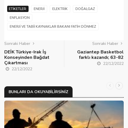
ETIKETLER:
ENERJI
ELEKTRIK
DOĞALGAZ
ENFLASYON
ENERJI VE TABII KAYNAKLAR BAKANI FATIH DÖNMEZ
Sonraki Haber
Sonraki Haber
DEİK Türkiye-Irak İş
Gaziantep Basketbol
Konseyinden Bağdat
farklı kazandı; 63-82
Çıkartması
22/12/2022
22/12/2022
BUNLARI DA OKUYABILIRSINIZ