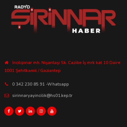
İncilipınar mh. Nişantaşı Sk. Cazibe İş mrk kat 10 Daire
1001 Şehitkamil / Gaziantep
0 342 230 85 91 -Whatsapp
sirinnaryayincilik@hs01.kep.tr