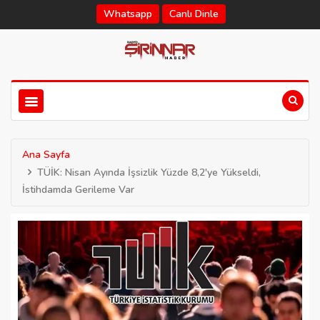
Whatsapp
Canlı Dinle
Ana Sayfa
TÜİK: Nisan Ayında İşsizlik Yüzde 8,2'ye Yükseldi,
İstihdamda Gerileme Var