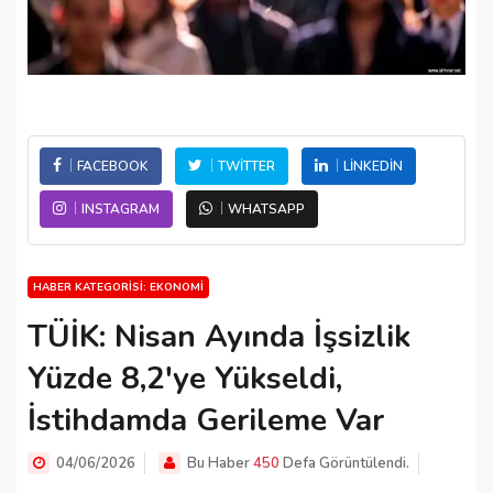
FACEBOOK
TWITTER
LINKEDIN
INSTAGRAM
WHATSAPP
HABER KATEGORISI: EKONOMI
TÜİK: Nisan Ayında İşsizlik
Yüzde 8,2'ye Yükseldi,
İstihdamda Gerileme Var
04/06/2026
Bu Haber
450
Defa Görüntülendi.