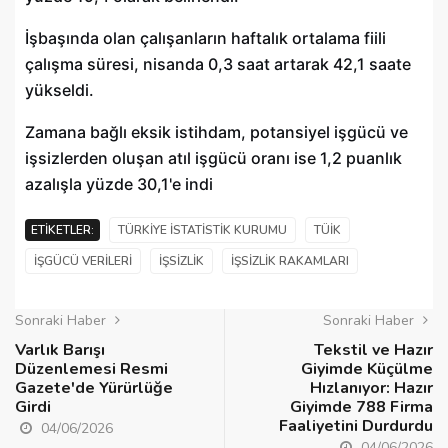
İşbaşında olan çalışanların haftalık ortalama fiili
çalışma süresi, nisanda 0,3 saat artarak 42,1 saate
yükseldi.
Zamana bağlı eksik istihdam, potansiyel işgücü ve
işsizlerden oluşan atıl işgücü oranı ise 1,2 puanlık
azalışla yüzde 30,1'e indi
ETIKETLER:
TÜRKIYE İSTATISTIK KURUMU
TÜİK
IŞGÜCÜ VERILERI
IŞSIZLIK
IŞSIZLIK RAKAMLARI
Sonraki Haber
Sonraki Haber
Varlık Barışı
Tekstil ve Hazır
Düzenlemesi Resmi
Giyimde Küçülme
Gazete'de Yürürlüğe
Hızlanıyor: Hazır
Girdi
Giyimde 788 Firma
Faaliyetini Durdurdu
04/06/2026
04/06/2026