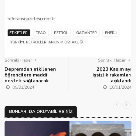
referansgazetesi.com.tr
ETIKETLER:
TPAO
PETROL
GAZIANTEP
ENERJI
TÜRKIYE PETROLLERI ANONIM ORTAKLIĞI
Sonraki Haber
Sonraki Haber
Depremden etkilenen
2023 Kasım ayı
öğrencilere maddi
işsizlik rakamları
destek sağlanacak
açıklandı
09/01/2024
10/01/2024
BUNLARI DA OKUYABILIRSINIZ