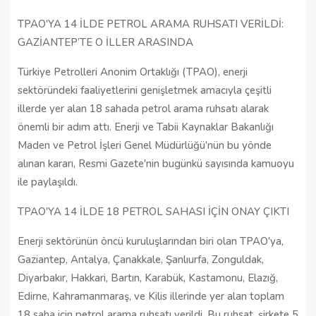
TPAO'YA 14 İLDE PETROL ARAMA RUHSATI VERİLDİ:
GAZİANTEP’TE O İLLER ARASINDA
Türkiye Petrolleri Anonim Ortaklığı (TPAO), enerji
sektöründeki faaliyetlerini genişletmek amacıyla çeşitli
illerde yer alan 18 sahada petrol arama ruhsatı alarak
önemli bir adım attı. Enerji ve Tabii Kaynaklar Bakanlığı
Maden ve Petrol İşleri Genel Müdürlüğü'nün bu yönde
alınan kararı, Resmi Gazete'nin bugünkü sayısında kamuoyu
ile paylaşıldı.
TPAO'YA 14 İLDE 18 PETROL SAHASI İÇİN ONAY ÇIKTI
Enerji sektörünün öncü kuruluşlarından biri olan TPAO'ya,
Gaziantep, Antalya, Çanakkale, Şanlıurfa, Zonguldak,
Diyarbakır, Hakkari, Bartın, Karabük, Kastamonu, Elazığ,
Edirne, Kahramanmaraş, ve Kilis illerinde yer alan toplam
18 saha için petrol arama ruhsatı verildi. Bu ruhsat, şirkete 5