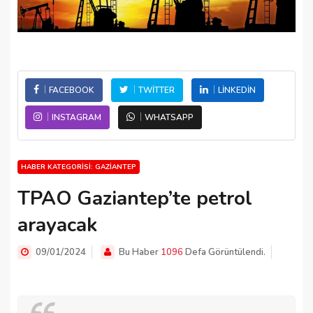
FACEBOOK
TWITTER
LINKEDIN
INSTAGRAM
WHATSAPP
HABER KATEGORISI: GAZIANTEP
TPAO Gaziantep’te petrol
arayacak
09/01/2024
Bu Haber
1096
Defa Görüntülendi.