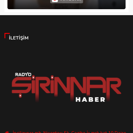
İLETIŞIM
İncilipınar mh. Nişantaşı Sk. Cazibe İş mrk kat 10 Daire