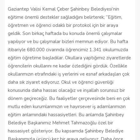
Gaziantep Valisi Kemal Çeber Şahinbey Belediyesi’nin
eğitime önemli destekler sağladığını belirterek; “Eğitim,
öğretmen ve öğrenci odaklı bir protokol için bir araya
geldik. Son birkaç haftada bu konuda önemli çalışmalar
yapılıyor ve bu çalışmalar bizleri memnun ediyor. Bu hafta
itibariyle 680.000 civarında öğrencimiz 1.341 okulumuzda
eğitim öğretime başladılar. Okullara yaptığımız ziyaretlerde
öğrencilerin okullarını ne kadar özlediğini gördük. Özellikle
okullarımızın etrafındaki iş yerlerini ve esnaf arkadaşları çok
daha sık ziyaret ediyoruz. Okul ve öğrenci güvenliği
konusunda daha hassas olacağız ve inşallah sorunsuz bir
dönem geçireceğiz. Bu faaliyetler çerçevesinde beni en çok
mutlu eden kurumlarımızın ve hayırsever iş adamlarımızın
eğitim anlamındaki hassasiyetleri. Bu anlamda Şahinbey
Belediye Başkanımız Mehmet Tahmazoğlu özel bir
hassasiyet gösteriyor. Bu kapsamda Şahinbey Belediye
Başkanımızla üçüncü kez bir araya geliyoruz. Daha önce