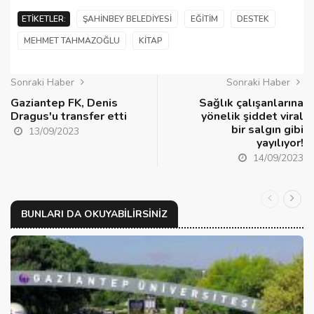
ETIKETLER:
ŞAHINBEY BELEDIYESI
EĞITIM
DESTEK
MEHMET TAHMAZOĞLU
KITAP
Sonraki Haber
Sonraki Haber
Gaziantep FK, Denis
Sağlık çalışanlarına
Dragus'u transfer etti
yönelik şiddet viral
bir salgın gibi
13/09/2023
yayılıyor!
14/09/2023
BUNLARI DA OKUYABILIRSINIZ