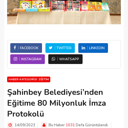
FACEBOOK
TWITTER
LINKEDIN
INSTAGRAM
WHATSAPP
HABER KATEGORISI: EĞITIM
Şahinbey Belediyesi’nden
Eğitime 80 Milyonluk İmza
Protokolü
14/09/2023
Bu Haber
1031
Defa Görüntülendi.