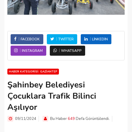
FACEBOOK
TWITTER
LINKEDIN
INSTAGRAM
WHATSAPP
HABER KATEGORISI: GAZIANTEP
Şahinbey Belediyesi
Çocuklara Trafik Bilinci
Aşılıyor
09/11/2024
Bu Haber
649
Defa Görüntülendi.