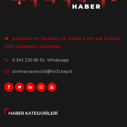
İncilipınar mh. Nişantaşı Sk. Cazibe İş mrk kat 10 Daire
1001 Şehitkamil / Gaziantep
0 342 230 85 91 -Whatsapp
sirinnaryayincilik@hs01.kep.tr
HABER KATEGORILERI