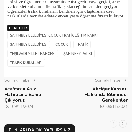
polisi ve öğretmenleri nezaretinde üst geçit, yaya geçidi, araç
ve bisiklet kullanımı ile trafik ışıkları eğitimlerinden geçiyor.
Öğrenciler trafik kurallarını kendileri için oluşturulan özel
parkurlarda tecrübe ederek erken yaşta öğrenme fırsatı buluyor.
ETIKETLER:
ŞAHINBEY BELEDIYESI ÇOCUK TRAFIK EĞITIM PARKI
ŞAHINBEY BELEDIYESI
ÇOCUK
TRAFIK
YEŞILVADI MILLET BAHÇESI
ŞAHINBEY PARKI
TRAFIK KURALLARI
Sonraki Haber
Sonraki Haber
Ata'mızın Aziz
Akciğer Kanseri
Hatırasına Sahip
Hakkında Bilinmesi
Çıkıyoruz
Gerekenler
09/11/2024
09/11/2024
BUNLARI DA OKUYABILIRSINIZ