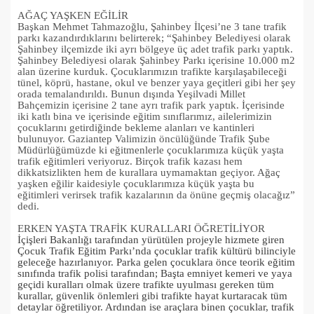
AĞAÇ YAŞKEN EĞİLİR
Başkan Mehmet Tahmazoğlu, Şahinbey İlçesi’ne 3 tane trafik
parkı kazandırdıklarını belirterek; “Şahinbey Belediyesi olarak
Şahinbey ilçemizde iki ayrı bölgeye üç adet trafik parkı yaptık.
Şahinbey Belediyesi olarak Şahinbey Parkı içerisine 10.000 m2
alan üzerine kurduk. Çocuklarımızın trafikte karşılaşabileceği
tünel, köprü, hastane, okul ve benzer yaya geçitleri gibi her şey
orada temalandırıldı. Bunun dışında Yeşilvadi Millet
Bahçemizin içerisine 2 tane ayrı trafik park yaptık. İçerisinde
iki katlı bina ve içerisinde eğitim sınıflarımız, ailelerimizin
çocuklarını getirdiğinde bekleme alanları ve kantinleri
bulunuyor. Gaziantep Valimizin öncülüğünde Trafik Şube
Müdürlüğümüzde ki eğitmenlerle çocuklarımıza küçük yaşta
trafik eğitimleri veriyoruz. Birçok trafik kazası hem
dikkatsizlikten hem de kurallara uymamaktan geçiyor. Ağaç
yaşken eğilir kaidesiyle çocuklarımıza küçük yaşta bu
eğitimleri verirsek trafik kazalarının da önüne geçmiş olacağız”
dedi.
ERKEN YAŞTA TRAFİK KURALLARI ÖĞRETİLİYOR
İçişleri Bakanlığı tarafından yürütülen projeyle hizmete giren
Çocuk Trafik Eğitim Parkı’nda çocuklar trafik kültürü bilinciyle
geleceğe hazırlanıyor. Parka gelen çocuklara önce teorik eğitim
sınıfında trafik polisi tarafından; Başta emniyet kemeri ve yaya
geçidi kuralları olmak üzere trafikte uyulması gereken tüm
kurallar, güvenlik önlemleri gibi trafikte hayat kurtaracak tüm
detaylar öğretiliyor. Ardından ise araçlara binen çocuklar, trafik