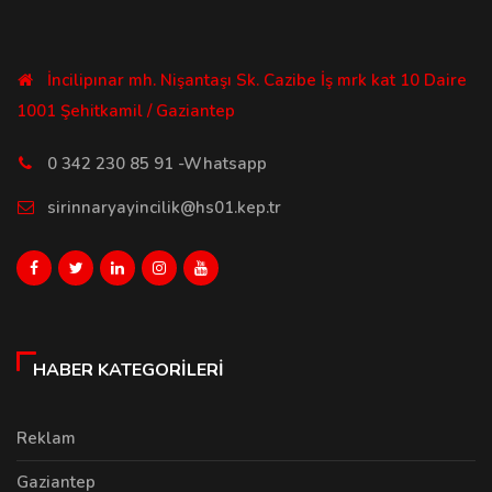
İncilipınar mh. Nişantaşı Sk. Cazibe İş mrk kat 10 Daire
1001 Şehitkamil / Gaziantep
0 342 230 85 91 -Whatsapp
sirinnaryayincilik@hs01.kep.tr
HABER KATEGORILERI
Reklam
Gaziantep