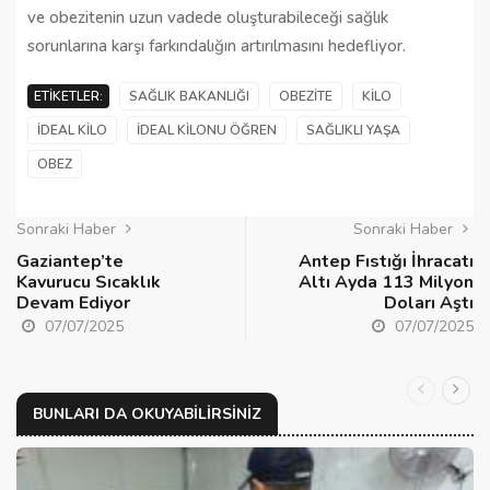
ve obezitenin uzun vadede oluşturabileceği sağlık
sorunlarına karşı farkındalığın artırılmasını hedefliyor.
ETIKETLER:
SAĞLIK BAKANLIĞI
OBEZITE
KILO
İDEAL KILO
İDEAL KILONU ÖĞREN
SAĞLIKLI YAŞA
OBEZ
Sonraki Haber
Sonraki Haber
Gaziantep’te
Antep Fıstığı İhracatı
Kavurucu Sıcaklık
Altı Ayda 113 Milyon
Devam Ediyor
Doları Aştı
07/07/2025
07/07/2025
BUNLARI DA OKUYABILIRSINIZ