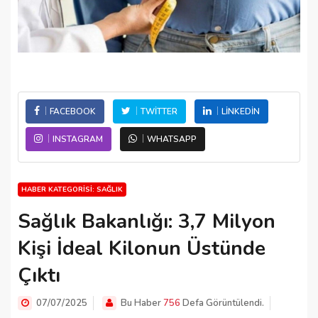
FACEBOOK
TWITTER
LINKEDIN
INSTAGRAM
WHATSAPP
HABER KATEGORISI: SAĞLIK
Sağlık Bakanlığı: 3,7 Milyon
Kişi İdeal Kilonun Üstünde
Çıktı
07/07/2025
Bu Haber
756
Defa Görüntülendi.